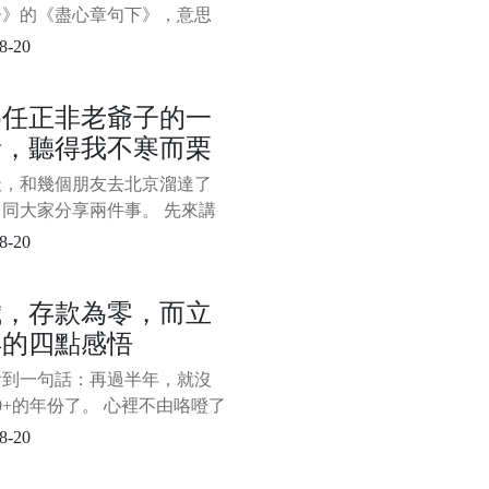
篇文章更多的是在傳遞職場
子》的《盡心章句下》，意思
看書時要有獨立思考的能力，
8-20
迷信書本，否則很難能真正得
。 在人生的漫漫長路上，其
為任正非老爺子的一
如此。 如何過好這一生，這
話，聽得我不寒而栗
個永不過時的話題，很多過來
出來給後面的人指點迷津，因
天，和幾個朋友去北京溜達了
的確實有道理，不少人將其奉
同大家分享兩件事。 先來講
寶
事。 在去北京的高鐵上，完
8-20
完了央視對華為創始人任正非
的《面對面》專訪，心生無限
歲，存款為零，而立
 任老爺子有一番話，聽得我
年的四點感悟
栗。 主持人董倩問任正非，
麼在華為如此生死攸關的時
看到一句話：再過半年，就沒
您還想談教育，這麼關心教育
10+的年份了。 心裡不由咯噔了
，時間走得太快了，太快了。
8-20
得在2010年的某個夜晚，和
舍友圍在筆記本電腦前看了部