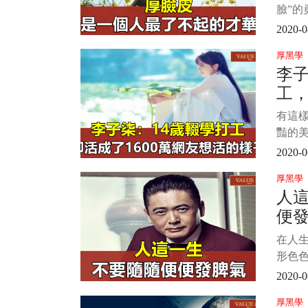
臉”的
將“早
2020-0
思。 
厚黑學
過就
李子
所累
工，
於天”
友
有這樣
豔的
中女子
2020-0
纖細
厚黑學
山爬樹
人
最苦
便
裡的
嚮往的
在人
卻又
形色
後積
2020-0
屈、
厚黑學
自己的