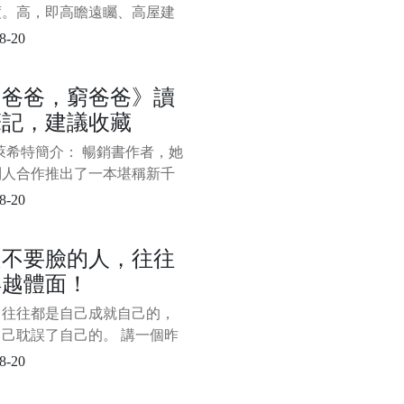
度。高，即高瞻遠矚、高屋建
“不謀全局者，不足以謀一域；
8-20
萬世者，不足以謀一時。”站位
就是要緊緊圍繞講話的核心主
富爸爸，窮爸爸》讀
從歷史的、全面的角度去分
筆記，建議收藏
決問題。 第二，理論要有深
深，即深邃、深刻，而非深不
萊希特簡介： 暢銷書作者，她
、晦澀難懂。理
別人合作推出了一本堪稱新千
具轟動效應的暢銷書，也是迄
8-20
止推出的理財書中最出色的一
—《富爸爸，窮爸爸》。該系
是不要臉的人，往往
包括《富爸爸投資指南》、
得越體面！
爸爸財務自由之路—神奇的現
象限》、《富爸爸富孩子，聰
，往往都是自己成就自己的，
子》。
己耽誤了自己的。 講一個昨
上和朋友吃飯時聽來的故事，
8-20
的主角是朋友老李的現任老
十年前，老李的這個老闆還是