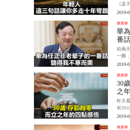
天那
《孟
是說
2019-0
不要
厚黑學
以成長
華
實也是
番
是一
人站
前兩
為說
一圈，
為瑰
第一件
2019-0
整看
厚黑學
先生
30
感慨。
之
不寒而
為什
昨天
刻，
有20
一下
2019-0
依稀記
厚黑學
幾個