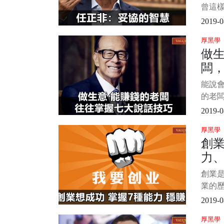
曾這
質是
2019-0
適的
厚黑學
自灰
做
與寬
闆
所在
論是
技
能說
基礎
的老
理
無論
2019-0
他商
厚黑學
事。
創業
闆來
力、
說，
掌握
比
創業
能發財
業的
想搞
都是
2019-0
很強
厚黑學
者來