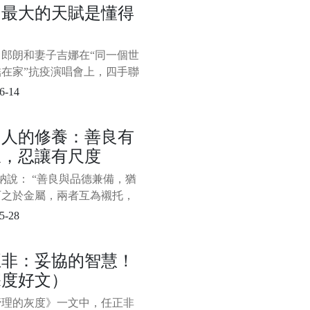
功最大的天賦是懂得
有些負面情緒是需要及時發洩
力
的，強行窩在心裡反而會對我
身心造成傷害；然而，有些負
，郎朗和妻子吉娜在“同一個世
緒是需要我們獨自承擔的，畢
結在家”抗疫演唱會上，四手聯
個人都應該有所忍耐和擔
四座的《Nocturne op. 9 no 1
6-14
min》。 表演結束，夫妻倆還手
，狠狠地撒了一把“狗糧”。
個人的修養：善良有
紛留言點贊： “好羨慕這
線，忍讓有尺度
說： “善良與品德兼備，猶
石之於金屬，兩者互為襯托，
彩。” 當一個人心存善念時，
5-28
與人為善，他人也能感受到個
德魅力所在。 善良，是一個
正非：妥協的智慧！
人的準則，是用積極的一面看
深度好文）
界，看待身邊的一切，發現
發現最好的一面。
管理的灰度》一文中，任正非