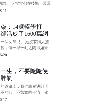
勇敢。 人常常都在後悔，常常
知道......”作為失去機會後的反
8-11
我們心知肚明，失去和後悔不
是被最無用卻也放不下的面子
柒：14歲輟學打
，可還是打心眼裡覺得“面子大
卻活成了1600萬網
，委屈可
想活的樣子
一個女孩兒。 她沒有讓人驚
美貌，但一舉一動之間卻如畫
般古典淡雅。 她的身形十分
6-20
瘦弱，卻能如男子般利落地上
，砍柴捕魚。 她經歷過世間
這一生，不要隨隨便
痛的日子，卻能憑藉黑暗記憶
發脾氣
些許微光，為世人造出了一個
桃源生活。 她從人間走來，
生的道路上，我們總會遇到形
自帶仙氣，出塵而不染，遺
色不順心、不如意的事情，然
攢成一股股憤怒、怨恨、委
6-17
難過的負面情緒，用某種屬於
方式發洩出來。 對我們來