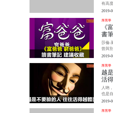
有高
瓴。
2019-0
不謀
厚黑學
高，
《
題，
書
析、解
度。
莎倫-
可測
曾與
年最
2019-0
今為
厚黑學
本—
越
列還
活
《富
金流
人吶
明孩
也是自
天晚
2019-0
故事
厚黑學
闆。 