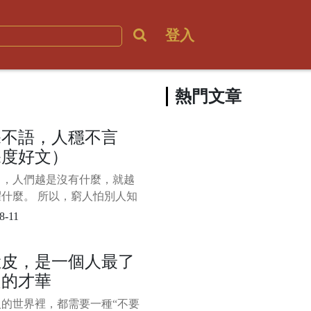
登入
熱門文章
深不語，人穩不言
深度好文）
中，人們越是沒有什麼，就越
什麼。 所以，窮人怕別人知
窮，拼命“炫富”；沒本事的人
8-11
看不起自己，整天“咋呼”。
，生命中的強者，往往是深藏
臉皮，是一個人最了
的，就像飽滿的麥穗一般，低
起的才華
。 正所謂“天不言自高、地
人的世界裡，都需要一種“不要