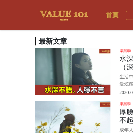
首頁
最新文章
厚黑學
水
（
生活
愛炫耀
道自己
2020-0
怕別人
厚黑學
其實
厚
不露
不
調謙遜
成年