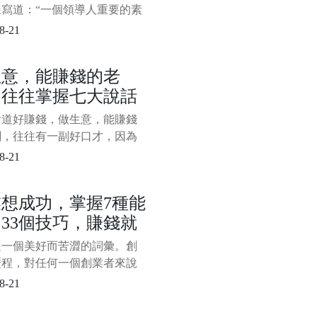
樣寫道：“一個領導人重要的素
方向、節奏。他的水平就是合
8-21
灰度。堅定不移的正確方向來
度、妥協與寬容。”灰度、妥協
生意，能賺錢的老
容正是任正非管理思維的精華
，往往掌握七大說話
，其中妥協處於關鍵環節，無
灰度還是寬容，都要以妥協為
巧，難怪人家能發財
會道好賺錢，做生意，能賺錢
，所以，也可以說任正非的管
闆，往往有一副好口才，因為
是談生意還是推銷產品或者其
8-21
務溝通，都離不開嘴上的本
掌握一定的說話技巧，對於老
想成功，掌握7種能
說是必備的口才本領。一般來
33個技巧，賺錢就
做生意，能賺錢的老闆，往往
以下七大說話技巧，難怪人家
較穩！
是一個美好而苦澀的詞彙。創
，看看你掌握了幾種？ 一、
歷程，對任何一個創業者來說
定生意，離不
一種嚴峻的考驗和挑戰，需要
8-21
的綜合能力。那麼，對於創業
說，需要掌握怎樣的綜合能力