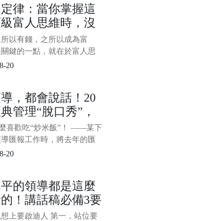
人定律：當你掌握這
巧呢？以下分享創業成功者不
頂級富人思維時，沒
你應該掌握的7種能力、33個
，創業想成功，一旦掌握這些
什麼攔得住你變富
之所以有錢，之所以成為富
和技巧，賺錢就比較穩，來學
很關鍵的一點，就在於富人思
。 第
而在富人思維中，有一種思維
8-20
頂尖，當你掌握這種頂級富人
時，沒有什麼攔得住你變富，
導，都會說話！20
是藉力思維：沒人可以請，沒
典管理“脫口秀”，
以藉，沒資源可以整合，不懂
外包，敵人可以和好，對手可
服不行
怎麼喜歡吃“炒米飯”！ ——某下
購……而窮人與富人的關鍵區
領導匯報工作時，將去年的匯
拿來稍作修改，領導聽後說了
8-20
。 “炒米飯”一詞形象而生
既進行了委婉地批評，又用幽
水平的領導都是這麼
式避免太過尷尬。 “
的！講話稿必備3要
，填內容就行
想上要啟迪人 第一，站位要