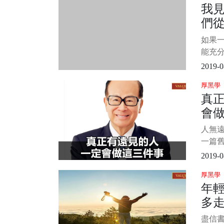
我
一個
們
繼續做
了幾
如果
助。 
能充
好感
2019-0
分。—
厚黑學
永遠保
真
否有
會
身心
累點低
人無遠
一篇
35歲
2019-0
不那麼
厚黑學
讀者的
年
不爽
多
同，
年危機
盡信書