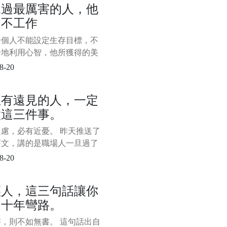
見過最厲害的人，他
創業中的窮小子，為了公司能
從不工作
下去，不得不出去找錢。 見
波投資人，但都沒有人願意資
一個人不能設定生存目標，不
無奈之下，他就在一個投資人
分地利用心智，他所獲得的美
受，不過是人類潛能的一小部
8-20
—米哈里·契克森米哈賴 一、
持精力充沛的秘密 不知你是
正有遠見的人，一定
這樣的感受，每天都感覺自己
做這三件事。
俱疲，不想思考，也不想動，
。 下班後只想
慮，必有近憂。 昨天推送了
舊文，講的是職場人一旦過了
以後，往往會遇到很多問題，
8-20
受人待見了。 這引起了很多
不適。 我知道這會讓人聽著
輕人，這三句話讓你
，但即使你再不爽，再不認
走十年彎路。
現實的問題還是站在那裡，中
還在那裡等著你。 其實，昨
，則不如無書。 這句話出自