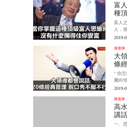
富
和技
種
說，但
技巧
有
富人
能力
人，
習下吧
維，
2019-0
堪稱
厚黑學
思維
大領
那就
條經
錢可
可以
不
“ 你
以收
屬向
別也
報稿
2019-0
這句話
厚黑學
動，
高
默的方
講話
素
一、思