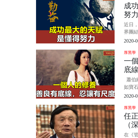
成
說，
努
出來
們的
近日
面情
界團
竟每
彈了驚艷
2020-0
Bb 
厚黑學
動比心
一
網友紛
底
蕭伯納
如寶
益增光
2020-0
就會
厚黑學
人的品
任
人做
（
待世
美、
在《