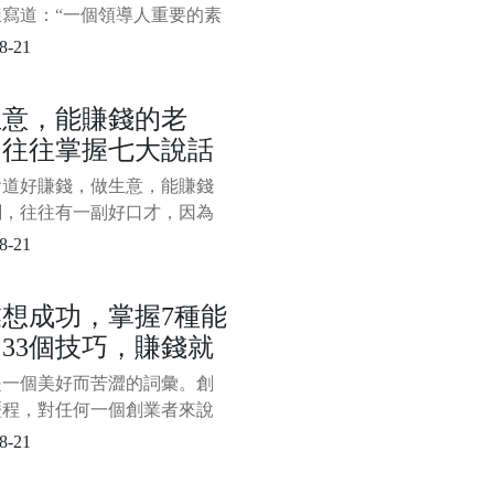
樣寫道：“一個領導人重要的素
方向、節奏。他的水平就是合
8-21
灰度。堅定不移的正確方向來
度、妥協與寬容。”灰度、妥協
生意，能賺錢的老
容正是任正非管理思維的精華
，往往掌握七大說話
，其中妥協處於關鍵環節，無
灰度還是寬容，都要以妥協為
巧，難怪人家能發財
會道好賺錢，做生意，能賺錢
，所以，也可以說任正非的管
闆，往往有一副好口才，因為
是談生意還是推銷產品或者其
8-21
務溝通，都離不開嘴上的本
掌握一定的說話技巧，對於老
想成功，掌握7種能
說是必備的口才本領。一般來
33個技巧，賺錢就
做生意，能賺錢的老闆，往往
以下七大說話技巧，難怪人家
較穩！
是一個美好而苦澀的詞彙。創
，看看你掌握了幾種？ 一、
歷程，對任何一個創業者來說
定生意，離不
一種嚴峻的考驗和挑戰，需要
8-21
的綜合能力。那麼，對於創業
說，需要掌握怎樣的綜合能力