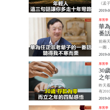
天那
《孟
是說
2019-0
不要
厚黑學
以成長
華
實也是
番
是一
人站
前兩
為說
一圈，
為瑰
第一件
2019-0
整看
厚黑學
先生
30
感慨。
之
不寒而
為什
昨天
刻，
有20
一下
2019-0
依稀記
厚黑學
幾個