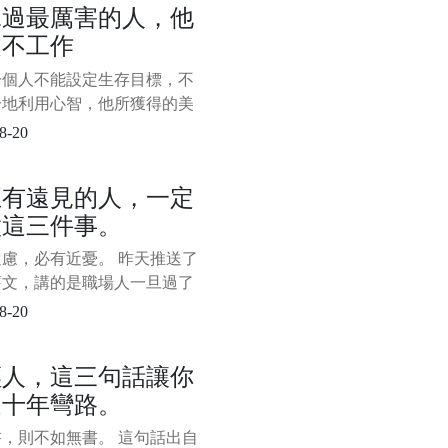
見過最厲害的人，他
創業中的窮小子，為了公司能
從不工作
下去，不得不出去找錢。 見
波投資人，但都沒有人願意資
一個人不能設定生存目標，不
無奈之下，他就在一個投資人
分地利用心智，他所獲得的美
受，不過是人類潛能的一小部
8-20
—米哈里·契克森米哈賴 一、
持精力充沛的秘密 不知你是
正有遠見的人，一定
這樣的感受，每天都感覺自己
做這三件事。
俱疲，不想思考，也不想動，
。 下班後只想
慮，必有近憂。 昨天推送了
舊文，講的是職場人一旦過了
以後，往往會遇到很多問題，
8-20
受人待見了。 這引起了很多
不適。 我知道這會讓人聽著
輕人，這三句話讓你
，但即使你再不爽，再不認
走十年彎路。
現實的問題還是站在那裡，中
還在那裡等著你。 其實，昨
，則不如無書。 這句話出自