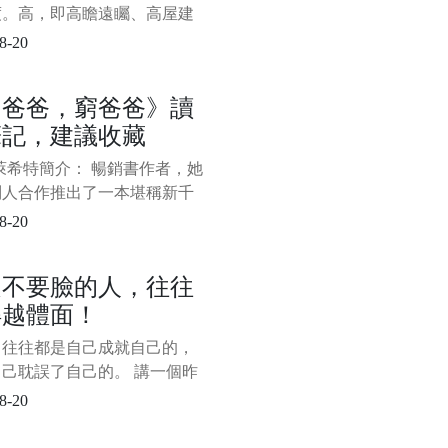
度。高，即高瞻遠矚、高屋建
“不謀全局者，不足以謀一域；
8-20
萬世者，不足以謀一時。”站位
就是要緊緊圍繞講話的核心主
富爸爸，窮爸爸》讀
從歷史的、全面的角度去分
筆記，建議收藏
決問題。 第二，理論要有深
深，即深邃、深刻，而非深不
萊希特簡介： 暢銷書作者，她
、晦澀難懂。理
別人合作推出了一本堪稱新千
具轟動效應的暢銷書，也是迄
8-20
止推出的理財書中最出色的一
—《富爸爸，窮爸爸》。該系
是不要臉的人，往往
包括《富爸爸投資指南》、
得越體面！
爸爸財務自由之路—神奇的現
象限》、《富爸爸富孩子，聰
，往往都是自己成就自己的，
子》。
己耽誤了自己的。 講一個昨
上和朋友吃飯時聽來的故事，
8-20
的主角是朋友老李的現任老
十年前，老李的這個老闆還是