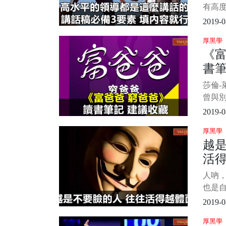
有高
瓴。
2019-0
不謀
厚黑學
高，
《
題，
書
析、解
度。
莎倫-
可測
曾與
年最
2019-0
今為
厚黑學
本—
越
列還
活
《富
金流
人吶
明孩
也是自
天晚
2019-0
故事
厚黑學
闆。 