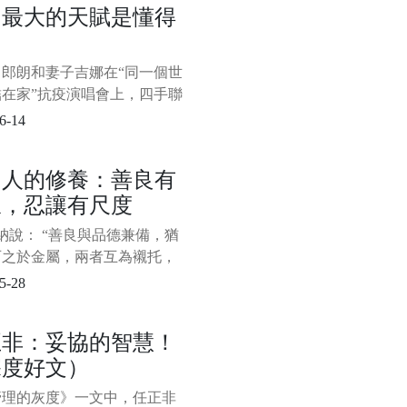
功最大的天賦是懂得
有些負面情緒是需要及時發洩
力
的，強行窩在心裡反而會對我
身心造成傷害；然而，有些負
，郎朗和妻子吉娜在“同一個世
緒是需要我們獨自承擔的，畢
結在家”抗疫演唱會上，四手聯
個人都應該有所忍耐和擔
四座的《Nocturne op. 9 no 1
6-14
min》。 表演結束，夫妻倆還手
，狠狠地撒了一把“狗糧”。
個人的修養：善良有
紛留言點贊： “好羨慕這
線，忍讓有尺度
說： “善良與品德兼備，猶
石之於金屬，兩者互為襯托，
彩。” 當一個人心存善念時，
5-28
與人為善，他人也能感受到個
德魅力所在。 善良，是一個
正非：妥協的智慧！
人的準則，是用積極的一面看
深度好文）
界，看待身邊的一切，發現
發現最好的一面。
管理的灰度》一文中，任正非