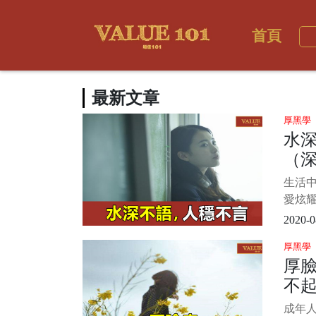
首頁
最新文章
厚黑學
水
（
生活
愛炫耀
道自己
2020-0
怕別人
厚黑學
其實
厚
不露
不
調謙遜
成年