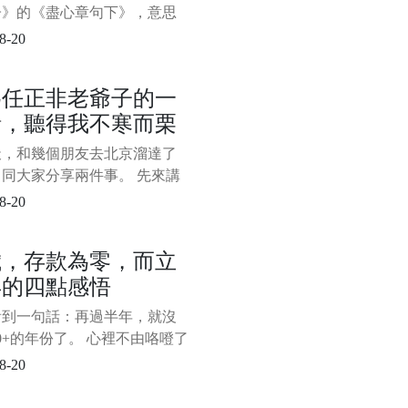
篇文章更多的是在傳遞職場
子》的《盡心章句下》，意思
看書時要有獨立思考的能力，
8-20
迷信書本，否則很難能真正得
。 在人生的漫漫長路上，其
為任正非老爺子的一
如此。 如何過好這一生，這
話，聽得我不寒而栗
個永不過時的話題，很多過來
出來給後面的人指點迷津，因
天，和幾個朋友去北京溜達了
的確實有道理，不少人將其奉
同大家分享兩件事。 先來講
寶
事。 在去北京的高鐵上，完
8-20
完了央視對華為創始人任正非
的《面對面》專訪，心生無限
歲，存款為零，而立
 任老爺子有一番話，聽得我
年的四點感悟
栗。 主持人董倩問任正非，
麼在華為如此生死攸關的時
看到一句話：再過半年，就沒
您還想談教育，這麼關心教育
10+的年份了。 心裡不由咯噔了
，時間走得太快了，太快了。
8-20
得在2010年的某個夜晚，和
舍友圍在筆記本電腦前看了部