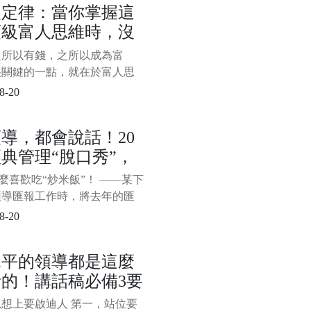
人定律：當你掌握這
巧呢？以下分享創業成功者不
頂級富人思維時，沒
你應該掌握的7種能力、33個
，創業想成功，一旦掌握這些
什麼攔得住你變富
之所以有錢，之所以成為富
和技巧，賺錢就比較穩，來學
很關鍵的一點，就在於富人思
。 第
而在富人思維中，有一種思維
8-20
頂尖，當你掌握這種頂級富人
時，沒有什麼攔得住你變富，
導，都會說話！20
是藉力思維：沒人可以請，沒
典管理“脫口秀”，
以藉，沒資源可以整合，不懂
外包，敵人可以和好，對手可
服不行
怎麼喜歡吃“炒米飯”！ ——某下
購……而窮人與富人的關鍵區
領導匯報工作時，將去年的匯
拿來稍作修改，領導聽後說了
8-20
。 “炒米飯”一詞形象而生
既進行了委婉地批評，又用幽
水平的領導都是這麼
式避免太過尷尬。 “
的！講話稿必備3要
，填內容就行
想上要啟迪人 第一，站位要