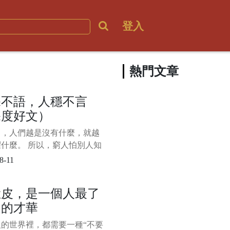
登入
熱門文章
深不語，人穩不言
深度好文）
中，人們越是沒有什麼，就越
什麼。 所以，窮人怕別人知
窮，拼命“炫富”；沒本事的人
8-11
看不起自己，整天“咋呼”。
，生命中的強者，往往是深藏
臉皮，是一個人最了
的，就像飽滿的麥穗一般，低
起的才華
。 正所謂“天不言自高、地
人的世界裡，都需要一種“不要