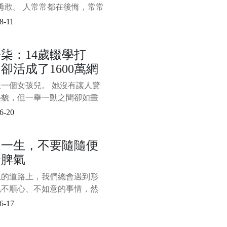
勇敢。 人常常都在後悔，常常
知道......”作為失去機會後的反
8-11
我們心知肚明，失去和後悔不
是被最無用卻也放不下的面子
柒：14歲輟學打
，可還是打心眼裡覺得“面子大
卻活成了1600萬網
，委屈可
想活的樣子
一個女孩兒。 她沒有讓人驚
美貌，但一舉一動之間卻如畫
般古典淡雅。 她的身形十分
6-20
瘦弱，卻能如男子般利落地上
，砍柴捕魚。 她經歷過世間
這一生，不要隨隨便
痛的日子，卻能憑藉黑暗記憶
發脾氣
些許微光，為世人造出了一個
桃源生活。 她從人間走來，
生的道路上，我們總會遇到形
自帶仙氣，出塵而不染，遺
色不順心、不如意的事情，然
攢成一股股憤怒、怨恨、委
6-17
難過的負面情緒，用某種屬於
方式發洩出來。 對我們來