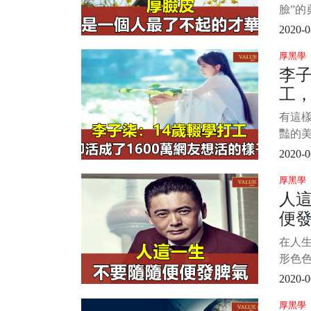
臉”的
將“早
2020-0
思。 
厚黑學
過就
李子
所累
工，
於天”
友
有這樣
豔的
中女子
2020-0
纖細
厚黑學
山爬樹
人
最苦
便
裡的
嚮往的
在人
卻又
形色
後積
2020-0
屈、
厚黑學
自己的