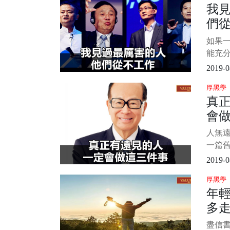
我
一個
們
繼續做
了幾
如果
助。 
能充
好感
2019-0
分。—
厚黑學
永遠保
真
否有
會
身心
累點低
人無遠
一篇
35歲
2019-0
不那麼
厚黑學
讀者的
年
不爽
多
同，
年危機
盡信書