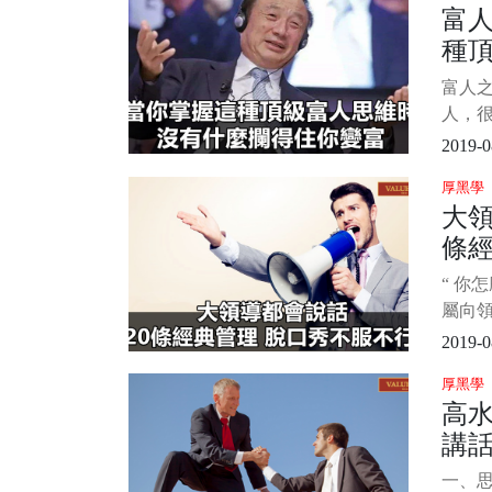
富
和技
種
說，但
技巧
有
富人
能力
人，
習下吧
維，
2019-0
堪稱
厚黑學
思維
大領
那就
條經
錢可
可以
不
“ 你
以收
屬向
別也
報稿
2019-0
這句話
厚黑學
動，
高
默的方
講話
素
一、思