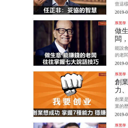
曾這
質是
2019-0
適的
厚黑學
自灰
做
與寬
闆
所在
論是
技
能說
基礎
的老
理
無論
2019-0
他商
厚黑學
事。
創業
闆來
力、
說，
掌握
比
創業
能發財
業的
想搞
都是
2019-0
很強
厚黑學
者來