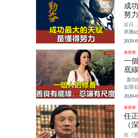
成
說，
努
出來
們的
近日
面情
界團
竟每
彈了驚艷
2020-0
Bb 
厚黑學
動比心
一
網友紛
底
蕭伯納
如寶
益增光
2020-0
就會
厚黑學
人的品
任
人做
（
待世
美、
在《