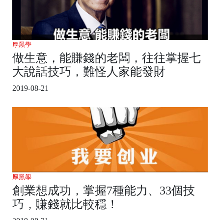
厚黑學
做生意，能賺錢的老闆，往往掌握七
大說話技巧，難怪人家能發財
2019-08-21
厚黑學
創業想成功，掌握7種能力、33個技
巧，賺錢就比較穩！