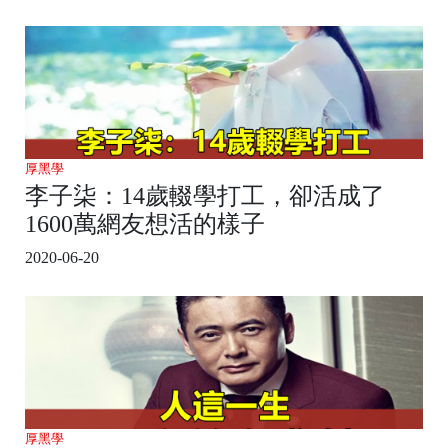
厚黑學
李子柒：14歲輟學打工，卻活成了
1600萬網友想活的樣子
2020-06-20
厚黑學