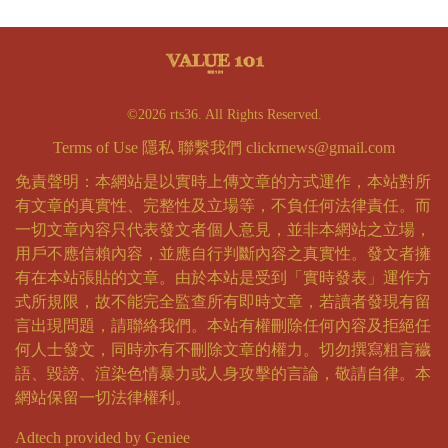
©2026 rts36. All Rights Reserved.
Terms of Use
隱私
聯繫我們
clickrnews@gmail.com
免責聲明：本網站是以實時上傳文章的方式運作，本站對所
有文章的真實性、完整性及立場等，不負任何法律責任。而
一切文章內容只代表發文者個人意見，並非本網站之立場，
用戶不應信賴內容，並應自行判斷內容之真實性。發文者擁
有在本站張貼的文章。由於本站是受到「實時發表」運作方
式所規限，故不能完全監查所有即時文章，若讀者發現有留
言出現問題，請聯絡我們。本站有權刪除任何內容及拒絕任
何人士發文，同時亦有不刪除文章的權力。切勿撰寫粗言穢
語、毀謗、渲染色情暴力或人身攻擊的言論，敬請自律。本
網站保留一切法律權利。
Adtech provided by Geniee