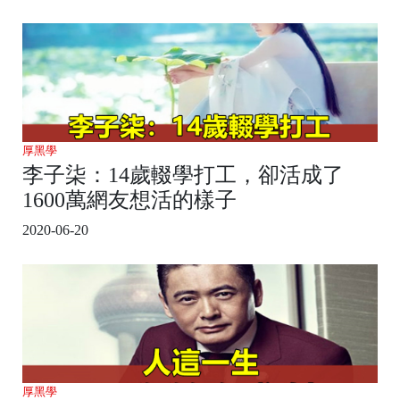
厚黑學
李子柒：14歲輟學打工，卻活成了
1600萬網友想活的樣子
2020-06-20
厚黑學