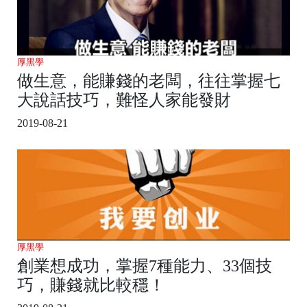
厚黑學
做生意，能賺錢的老闆，往往掌握七
大說話技巧，難怪人家能發財
2019-08-21
厚黑學
創業想成功，掌握7種能力、33個技
巧，賺錢就比較穩！