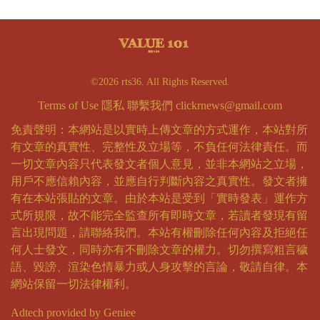
©2026 rts36. All Rights Reserved.
Terms of Use
隱私
聯繫我們
clickrnews@gmail.com
免責聲明：本網站是以實時上傳文章的方式運作，本站對所
有文章的真實性、完整性及立場等，不負任何法律責任。而
一切文章內容只代表發文者個人意見，並非本網站之立場，
用戶不應信賴內容，並應自行判斷內容之真實性。發文者擁
有在本站張貼的文章。由於本站是受到「實時發表」運作方
式所規限，故不能完全監查所有即時文章，若讀者發現有留
言出現問題，請聯絡我們。本站有權刪除任何內容及拒絕任
何人士發文，同時亦有不刪除文章的權力。切勿撰寫粗言穢
語、毀謗、渲染色情暴力或人身攻擊的言論，敬請自律。本
網站保留一切法律權利。
Adtech provided by Geniee