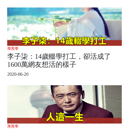
厚黑學
李子柒：14歲輟學打工，卻活成了
1600萬網友想活的樣子
2020-06-20
厚黑學