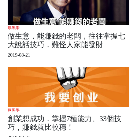
厚黑學
做生意，能賺錢的老闆，往往掌握七
大說話技巧，難怪人家能發財
2019-08-21
厚黑學
創業想成功，掌握7種能力、33個技
巧，賺錢就比較穩！