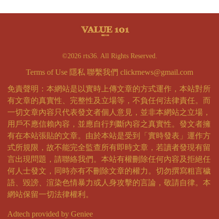
©2026 rts36. All Rights Reserved.
Terms of Use
隱私
聯繫我們
clickrnews@gmail.com
免責聲明：本網站是以實時上傳文章的方式運作，本站對所
有文章的真實性、完整性及立場等，不負任何法律責任。而
一切文章內容只代表發文者個人意見，並非本網站之立場，
用戶不應信賴內容，並應自行判斷內容之真實性。發文者擁
有在本站張貼的文章。由於本站是受到「實時發表」運作方
式所規限，故不能完全監查所有即時文章，若讀者發現有留
言出現問題，請聯絡我們。本站有權刪除任何內容及拒絕任
何人士發文，同時亦有不刪除文章的權力。切勿撰寫粗言穢
語、毀謗、渲染色情暴力或人身攻擊的言論，敬請自律。本
網站保留一切法律權利。
Adtech provided by Geniee