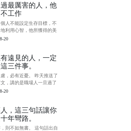
見過最厲害的人，他
創業中的窮小子，為了公司能
從不工作
下去，不得不出去找錢。 見
波投資人，但都沒有人願意資
一個人不能設定生存目標，不
無奈之下，他就在一個投資人
分地利用心智，他所獲得的美
受，不過是人類潛能的一小部
8-20
—米哈里·契克森米哈賴 一、
持精力充沛的秘密 不知你是
正有遠見的人，一定
這樣的感受，每天都感覺自己
做這三件事。
俱疲，不想思考，也不想動，
。 下班後只想
慮，必有近憂。 昨天推送了
舊文，講的是職場人一旦過了
以後，往往會遇到很多問題，
8-20
受人待見了。 這引起了很多
不適。 我知道這會讓人聽著
輕人，這三句話讓你
，但即使你再不爽，再不認
走十年彎路。
現實的問題還是站在那裡，中
還在那裡等著你。 其實，昨
，則不如無書。 這句話出自