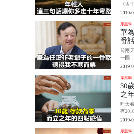
天那
《孟
是說
2019-0
不要
厚黑學
以成長
華
實也是
番
是一
人站
前兩
為說
一圈，
為瑰
第一件
2019-0
整看
厚黑學
先生
30
感慨。
之
不寒而
為什
昨天
刻，
有20
一下
2019-0
依稀記
厚黑學
幾個