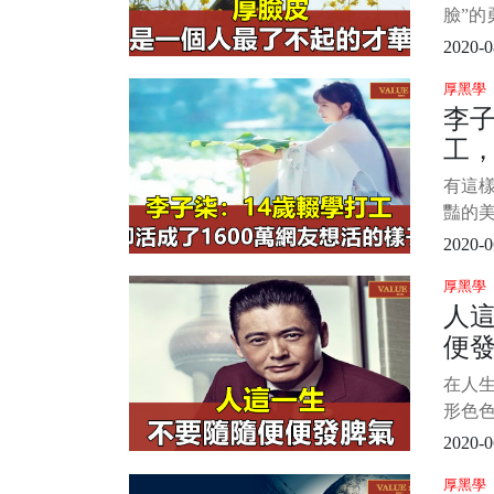
臉”的
將“早
2020-0
思。 
厚黑學
過就
李子
所累
工，
於天”
友
有這樣
豔的
中女子
2020-0
纖細
厚黑學
山爬樹
人
最苦
便
裡的
嚮往的
在人
卻又
形色
後積
2020-0
屈、
厚黑學
自己的