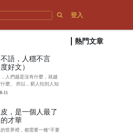
登入
熱門文章
深不語，人穩不言
深度好文）
中，人們越是沒有什麼，就越
什麼。 所以，窮人怕別人知
窮，拼命“炫富”；沒本事的人
8-11
看不起自己，整天“咋呼”。
，生命中的強者，往往是深藏
臉皮，是一個人最了
的，就像飽滿的麥穗一般，低
起的才華
。 正所謂“天不言自高、地
人的世界裡，都需要一種“不要