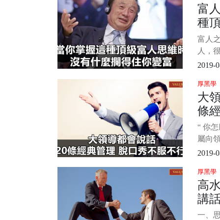
富
和技
種
說，但
技巧
有
富人
能力
人，
習下吧
維，
2019-0
堪稱
厚黑學
思維
大領
那就
條經
錢可
可以
不
“ 你
以收
屬向
別也
報稿
2019-0
這句話
厚黑學
動，
高
默的方
講話
素
一、思