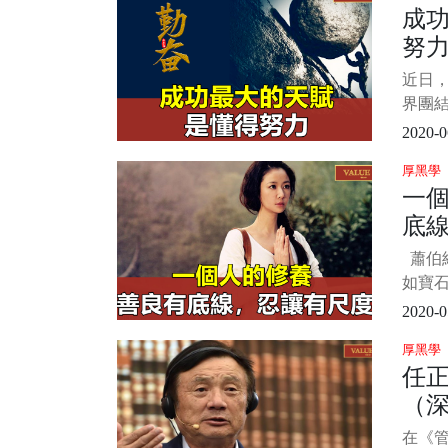
成
說，
努
出來
們的
近日
面情
界團
竟每
彈了驚艷
2020-0
Bb 
厚黑學
動比心
一
網友紛
底
蕭伯納
如寶
益增光
2020-0
就會
厚黑學
人的品
任
人做
（
待世
美、
在《