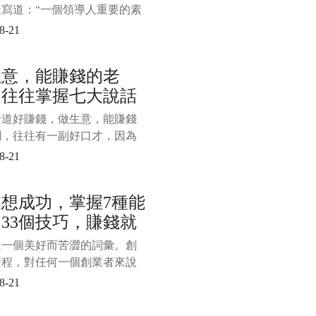
樣寫道：“一個領導人重要的素
方向、節奏。他的水平就是合
8-21
灰度。堅定不移的正確方向來
度、妥協與寬容。”灰度、妥協
生意，能賺錢的老
容正是任正非管理思維的精華
，往往掌握七大說話
，其中妥協處於關鍵環節，無
灰度還是寬容，都要以妥協為
巧，難怪人家能發財
會道好賺錢，做生意，能賺錢
，所以，也可以說任正非的管
闆，往往有一副好口才，因為
是談生意還是推銷產品或者其
8-21
務溝通，都離不開嘴上的本
掌握一定的說話技巧，對於老
想成功，掌握7種能
說是必備的口才本領。一般來
33個技巧，賺錢就
做生意，能賺錢的老闆，往往
以下七大說話技巧，難怪人家
較穩！
是一個美好而苦澀的詞彙。創
，看看你掌握了幾種？ 一、
歷程，對任何一個創業者來說
定生意，離不
一種嚴峻的考驗和挑戰，需要
8-21
的綜合能力。那麼，對於創業
說，需要掌握怎樣的綜合能力