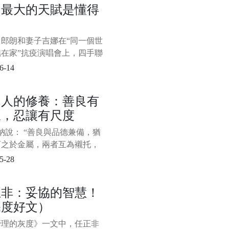
功最大的天賦是懂得
有些負面情緒是需要及時發洩
力
的，強行窩在心裡反而會對我
身心造成傷害；然而，有些負
，郎朗和妻子吉娜在“同一個世
緒是需要我們獨自承擔的，畢
結在家”抗疫演唱會上，四手聯
個人都應該有所忍耐和擔
四座的《Nocturne op. 9 no 1
6-14
min》。 表演結束，夫妻倆還手
，狠狠地撒了一把“狗糧”。
個人的修養：善良有
紛留言點贊： “好羨慕這
線，忍讓有尺度
說： “善良與品德兼備，猶
石之於金屬，兩者互為襯托，
彩。” 當一個人心存善念時，
5-28
與人為善，他人也能感受到個
德魅力所在。 善良，是一個
正非：妥協的智慧！
人的準則，是用積極的一面看
深度好文）
界，看待身邊的一切，發現
發現最好的一面。
管理的灰度》一文中，任正非