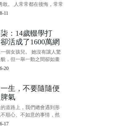
勇敢。 人常常都在後悔，常常
知道......”作為失去機會後的反
8-11
我們心知肚明，失去和後悔不
是被最無用卻也放不下的面子
柒：14歲輟學打
，可還是打心眼裡覺得“面子大
卻活成了1600萬網
，委屈可
想活的樣子
一個女孩兒。 她沒有讓人驚
美貌，但一舉一動之間卻如畫
般古典淡雅。 她的身形十分
6-20
瘦弱，卻能如男子般利落地上
，砍柴捕魚。 她經歷過世間
這一生，不要隨隨便
痛的日子，卻能憑藉黑暗記憶
發脾氣
些許微光，為世人造出了一個
桃源生活。 她從人間走來，
生的道路上，我們總會遇到形
自帶仙氣，出塵而不染，遺
色不順心、不如意的事情，然
攢成一股股憤怒、怨恨、委
6-17
難過的負面情緒，用某種屬於
方式發洩出來。 對我們來