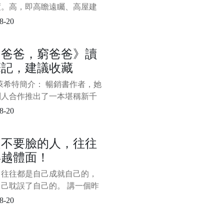
度。高，即高瞻遠矚、高屋建
“不謀全局者，不足以謀一域；
8-20
萬世者，不足以謀一時。”站位
就是要緊緊圍繞講話的核心主
富爸爸，窮爸爸》讀
從歷史的、全面的角度去分
筆記，建議收藏
決問題。 第二，理論要有深
深，即深邃、深刻，而非深不
萊希特簡介： 暢銷書作者，她
、晦澀難懂。理
別人合作推出了一本堪稱新千
具轟動效應的暢銷書，也是迄
8-20
止推出的理財書中最出色的一
—《富爸爸，窮爸爸》。該系
是不要臉的人，往往
包括《富爸爸投資指南》、
得越體面！
爸爸財務自由之路—神奇的現
象限》、《富爸爸富孩子，聰
，往往都是自己成就自己的，
子》。
己耽誤了自己的。 講一個昨
上和朋友吃飯時聽來的故事，
8-20
的主角是朋友老李的現任老
十年前，老李的這個老闆還是