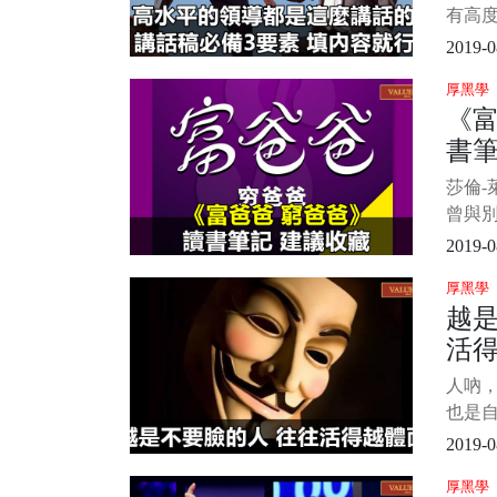
有高
瓴。
2019-0
不謀
厚黑學
高，
《
題，
書
析、解
度。
莎倫-
可測
曾與
年最
2019-0
今為
厚黑學
本—
越
列還
活
《富
金流
人吶
明孩
也是自
天晚
2019-0
故事
厚黑學
闆。 