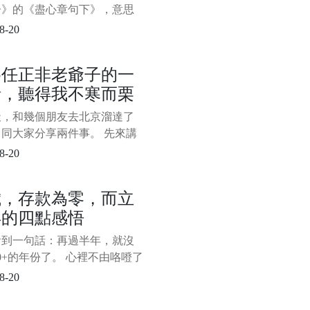
篇文章更多的是在傳遞職場
子》的《盡心章句下》，意思
看書時要有獨立思考的能力，
8-20
迷信書本，否則很難能真正得
。 在人生的漫漫長路上，其
為任正非老爺子的一
如此。 如何過好這一生，這
話，聽得我不寒而栗
個永不過時的話題，很多過來
出來給後面的人指點迷津，因
天，和幾個朋友去北京溜達了
的確實有道理，不少人將其奉
同大家分享兩件事。 先來講
寶
事。 在去北京的高鐵上，完
8-20
完了央視對華為創始人任正非
的《面對面》專訪，心生無限
歲，存款為零，而立
 任老爺子有一番話，聽得我
年的四點感悟
栗。 主持人董倩問任正非，
麼在華為如此生死攸關的時
看到一句話：再過半年，就沒
您還想談教育，這麼關心教育
10+的年份了。 心裡不由咯噔了
，時間走得太快了，太快了。
8-20
得在2010年的某個夜晚，和
舍友圍在筆記本電腦前看了部