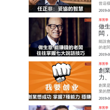
曾這
質是
2019-0
適的
厚黑學
自灰
做
與寬
闆
所在
論是
技
能說
基礎
的老
理
無論
2019-0
他商
厚黑學
事。
創業
闆來
力、
說，
掌握
比
創業
能發財
業的
想搞
都是
2019-0
很強
厚黑學
者來