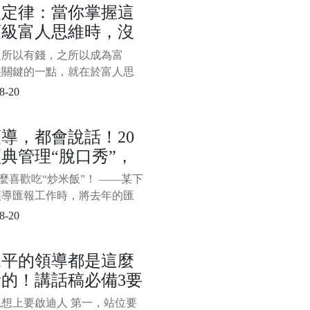
人定律：當你掌握這
巧呢？以下分享創業成功者不
頂級富人思維時，沒
你應該掌握的7種能力、33個
，創業想成功，一旦掌握這些
什麼攔得住你變富
之所以有錢，之所以成為富
和技巧，賺錢就比較穩，來學
很關鍵的一點，就在於富人思
。 第
而在富人思維中，有一種思維
8-20
頂尖，當你掌握這種頂級富人
時，沒有什麼攔得住你變富，
導，都會說話！20
是藉力思維：沒人可以請，沒
典管理“脫口秀”，
以藉，沒資源可以整合，不懂
外包，敵人可以和好，對手可
服不行
怎麼喜歡吃“炒米飯”！ ——某下
購……而窮人與富人的關鍵區
領導匯報工作時，將去年的匯
拿來稍作修改，領導聽後說了
8-20
。 “炒米飯”一詞形象而生
既進行了委婉地批評，又用幽
水平的領導都是這麼
式避免太過尷尬。 “
的！講話稿必備3要
，填內容就行
想上要啟迪人 第一，站位要