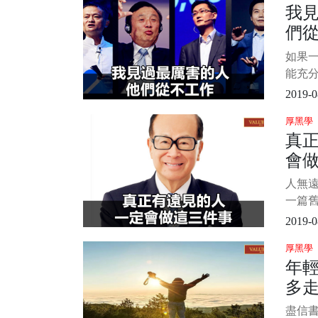
我
一個
們
繼續做
了幾
如果
助。 
能充
好感
2019-0
分。—
厚黑學
永遠保
真
否有
會
身心
累點低
人無遠
一篇
35歲
2019-0
不那麼
厚黑學
讀者的
年
不爽
多
同，
年危機
盡信書