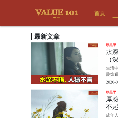
首頁
最新文章
厚黑學
水
（
生活
愛炫耀
道自己
2020-0
怕別人
厚黑學
其實
厚
不露
不
調謙遜
成年