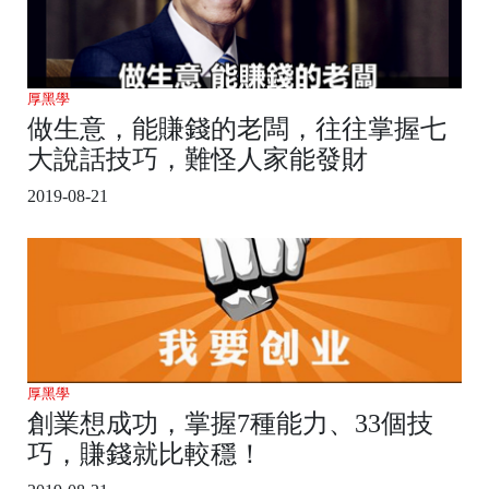
厚黑學
做生意，能賺錢的老闆，往往掌握七
大說話技巧，難怪人家能發財
2019-08-21
厚黑學
創業想成功，掌握7種能力、33個技
巧，賺錢就比較穩！