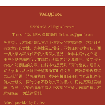
©2026 rts36. All Rights Reserved.
Terms of Use
隱私
聯繫我們
clickrnews@gmail.com
免責聲明：本網站是以實時上傳文章的方式運作，本站對所
有文章的真實性、完整性及立場等，不負任何法律責任。而
一切文章內容只代表發文者個人意見，並非本網站之立場，
用戶不應信賴內容，並應自行判斷內容之真實性。發文者擁
有在本站張貼的文章。由於本站是受到「實時發表」運作方
式所規限，故不能完全監查所有即時文章，若讀者發現有留
言出現問題，請聯絡我們。本站有權刪除任何內容及拒絕任
何人士發文，同時亦有不刪除文章的權力。切勿撰寫粗言穢
語、毀謗、渲染色情暴力或人身攻擊的言論，敬請自律。本
網站保留一切法律權利。
Adtech provided by Geniee