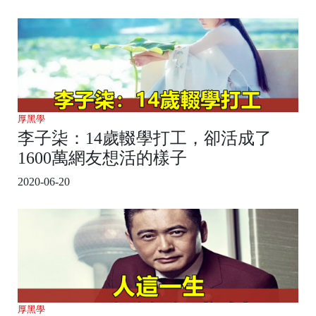
厚黑學
李子柒：14歲輟學打工，卻活成了
1600萬網友想活的樣子
2020-06-20
厚黑學