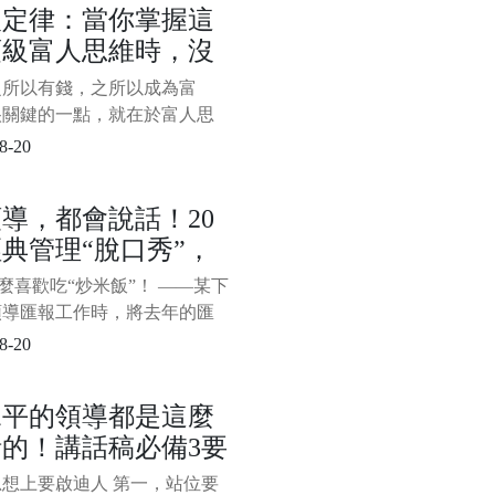
人定律：當你掌握這
巧呢？以下分享創業成功者不
頂級富人思維時，沒
你應該掌握的7種能力、33個
，創業想成功，一旦掌握這些
什麼攔得住你變富
之所以有錢，之所以成為富
和技巧，賺錢就比較穩，來學
很關鍵的一點，就在於富人思
。 第
而在富人思維中，有一種思維
8-20
頂尖，當你掌握這種頂級富人
時，沒有什麼攔得住你變富，
導，都會說話！20
是藉力思維：沒人可以請，沒
典管理“脫口秀”，
以藉，沒資源可以整合，不懂
外包，敵人可以和好，對手可
服不行
怎麼喜歡吃“炒米飯”！ ——某下
購……而窮人與富人的關鍵區
領導匯報工作時，將去年的匯
拿來稍作修改，領導聽後說了
8-20
。 “炒米飯”一詞形象而生
既進行了委婉地批評，又用幽
水平的領導都是這麼
式避免太過尷尬。 “
的！講話稿必備3要
，填內容就行
想上要啟迪人 第一，站位要