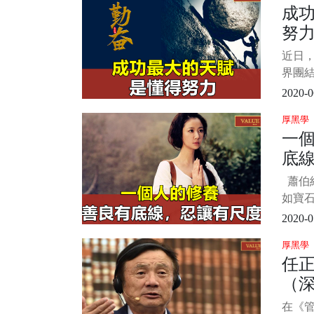
成
說，
努
出來
們的
近日
面情
界團
竟每
彈了驚艷
2020-0
Bb 
厚黑學
動比心
一
網友紛
底
蕭伯納
如寶
益增光
2020-0
就會
厚黑學
人的品
任
人做
（
待世
美、
在《