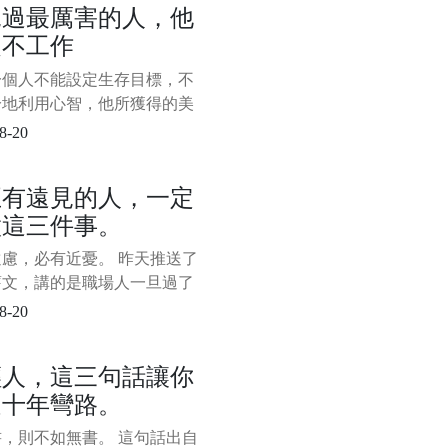
見過最厲害的人，他
創業中的窮小子，為了公司能
從不工作
下去，不得不出去找錢。 見
波投資人，但都沒有人願意資
一個人不能設定生存目標，不
無奈之下，他就在一個投資人
分地利用心智，他所獲得的美
受，不過是人類潛能的一小部
8-20
—米哈里·契克森米哈賴 一、
持精力充沛的秘密 不知你是
正有遠見的人，一定
這樣的感受，每天都感覺自己
做這三件事。
俱疲，不想思考，也不想動，
。 下班後只想
慮，必有近憂。 昨天推送了
舊文，講的是職場人一旦過了
以後，往往會遇到很多問題，
8-20
受人待見了。 這引起了很多
不適。 我知道這會讓人聽著
輕人，這三句話讓你
，但即使你再不爽，再不認
走十年彎路。
現實的問題還是站在那裡，中
還在那裡等著你。 其實，昨
，則不如無書。 這句話出自