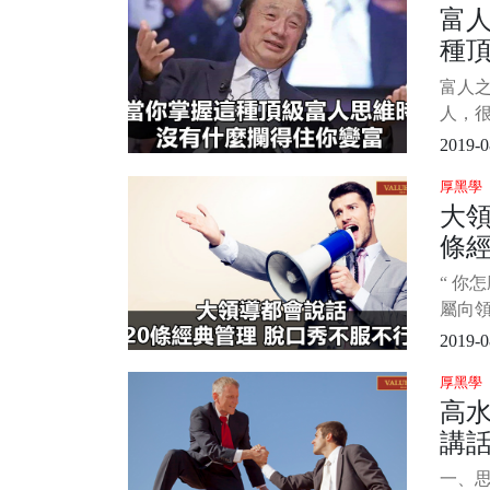
富
和技
種
說，但
技巧
有
富人
能力
人，
習下吧
維，
2019-0
堪稱
厚黑學
思維
大領
那就
條經
錢可
可以
不
“ 你
以收
屬向
別也
報稿
2019-0
這句話
厚黑學
動，
高
默的方
講話
素
一、思