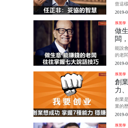
曾這
質是
2019-0
適的
厚黑學
自灰
做
與寬
闆
所在
論是
技
能說
基礎
的老
理
無論
2019-0
他商
厚黑學
事。
創業
闆來
力、
說，
掌握
比
創業
能發財
業的
想搞
都是
2019-0
很強
厚黑學
者來