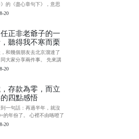
篇文章更多的是在傳遞職場
子》的《盡心章句下》，意思
看書時要有獨立思考的能力，
8-20
迷信書本，否則很難能真正得
。 在人生的漫漫長路上，其
為任正非老爺子的一
如此。 如何過好這一生，這
話，聽得我不寒而栗
個永不過時的話題，很多過來
出來給後面的人指點迷津，因
天，和幾個朋友去北京溜達了
的確實有道理，不少人將其奉
同大家分享兩件事。 先來講
寶
事。 在去北京的高鐵上，完
8-20
完了央視對華為創始人任正非
的《面對面》專訪，心生無限
歲，存款為零，而立
 任老爺子有一番話，聽得我
年的四點感悟
栗。 主持人董倩問任正非，
麼在華為如此生死攸關的時
看到一句話：再過半年，就沒
您還想談教育，這麼關心教育
10+的年份了。 心裡不由咯噔了
，時間走得太快了，太快了。
8-20
得在2010年的某個夜晚，和
舍友圍在筆記本電腦前看了部