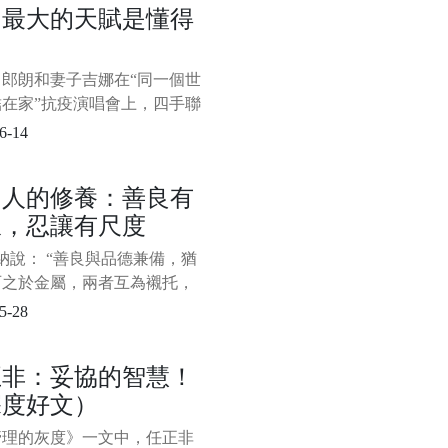
功最大的天賦是懂得
有些負面情緒是需要及時發洩
力
的，強行窩在心裡反而會對我
身心造成傷害；然而，有些負
，郎朗和妻子吉娜在“同一個世
緒是需要我們獨自承擔的，畢
結在家”抗疫演唱會上，四手聯
個人都應該有所忍耐和擔
四座的《Nocturne op. 9 no 1
6-14
min》。 表演結束，夫妻倆還手
，狠狠地撒了一把“狗糧”。
個人的修養：善良有
紛留言點贊： “好羨慕這
線，忍讓有尺度
說： “善良與品德兼備，猶
石之於金屬，兩者互為襯托，
彩。” 當一個人心存善念時，
5-28
與人為善，他人也能感受到個
德魅力所在。 善良，是一個
正非：妥協的智慧！
人的準則，是用積極的一面看
深度好文）
界，看待身邊的一切，發現
發現最好的一面。
管理的灰度》一文中，任正非