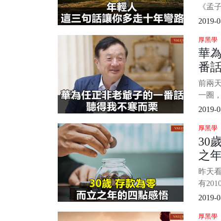
天那
《孟
是說
2019-0
不要
厚黑學
以成長
華
實也是
番
是一
人站
前兩
為說
一圈，
為瑰
第一件
2019-0
整看
厚黑學
先生
30
感慨。
之
不寒而
為什
昨天
刻，
有20
一下
2019-0
依稀記
厚黑學
幾個