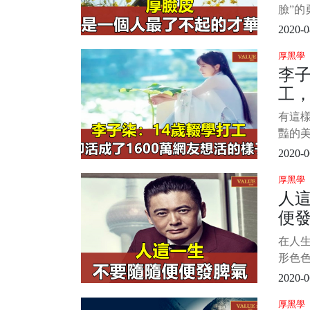
臉”的
將“早
2020-0
思。 
厚黑學
過就
李子
所累
工，
於天”
友
有這樣
豔的
中女子
2020-0
纖細
厚黑學
山爬樹
人
最苦
便
裡的
嚮往的
在人
卻又
形色
後積
2020-0
屈、
厚黑學
自己的