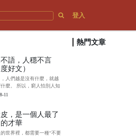
登入
熱門文章
深不語，人穩不言
深度好文）
中，人們越是沒有什麼，就越
什麼。 所以，窮人怕別人知
窮，拼命“炫富”；沒本事的人
8-11
看不起自己，整天“咋呼”。
，生命中的強者，往往是深藏
臉皮，是一個人最了
的，就像飽滿的麥穗一般，低
起的才華
。 正所謂“天不言自高、地
人的世界裡，都需要一種“不要