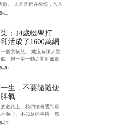
勇敢。 人常常都在後悔，常常
知道......”作為失去機會後的反
8-11
我們心知肚明，失去和後悔不
是被最無用卻也放不下的面子
柒：14歲輟學打
，可還是打心眼裡覺得“面子大
卻活成了1600萬網
，委屈可
想活的樣子
一個女孩兒。 她沒有讓人驚
美貌，但一舉一動之間卻如畫
般古典淡雅。 她的身形十分
6-20
瘦弱，卻能如男子般利落地上
，砍柴捕魚。 她經歷過世間
這一生，不要隨隨便
痛的日子，卻能憑藉黑暗記憶
發脾氣
些許微光，為世人造出了一個
桃源生活。 她從人間走來，
生的道路上，我們總會遇到形
自帶仙氣，出塵而不染，遺
色不順心、不如意的事情，然
攢成一股股憤怒、怨恨、委
6-17
難過的負面情緒，用某種屬於
方式發洩出來。 對我們來