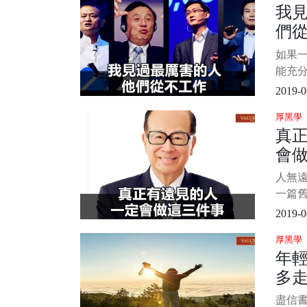
我
一個
們
繼續做
了幾
如果
助。 
能充
好感
2019-0
分。—
厚黑學
永遠保
真
否有
會
身心
累點低
人無遠
一篇
35歲
2019-0
不那麼
厚黑學
讀者的
年
不爽
多
同，
年危機
盡信書