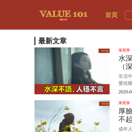
首頁
最新文章
厚黑學
水
（
生活
愛炫耀
道自己
2020-0
怕別人
厚黑學
其實
厚
不露
不
調謙遜
成年