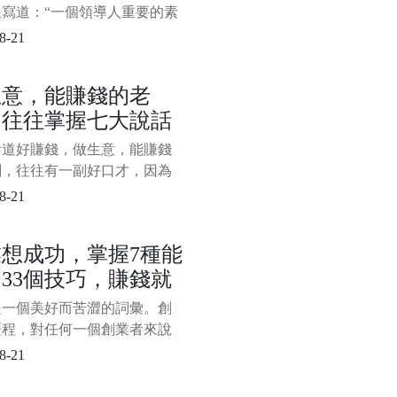
樣寫道：“一個領導人重要的素
方向、節奏。他的水平就是合
8-21
灰度。堅定不移的正確方向來
度、妥協與寬容。”灰度、妥協
生意，能賺錢的老
容正是任正非管理思維的精華
，往往掌握七大說話
，其中妥協處於關鍵環節，無
灰度還是寬容，都要以妥協為
巧，難怪人家能發財
會道好賺錢，做生意，能賺錢
，所以，也可以說任正非的管
闆，往往有一副好口才，因為
是談生意還是推銷產品或者其
8-21
務溝通，都離不開嘴上的本
掌握一定的說話技巧，對於老
想成功，掌握7種能
說是必備的口才本領。一般來
33個技巧，賺錢就
做生意，能賺錢的老闆，往往
以下七大說話技巧，難怪人家
較穩！
是一個美好而苦澀的詞彙。創
，看看你掌握了幾種？ 一、
歷程，對任何一個創業者來說
定生意，離不
一種嚴峻的考驗和挑戰，需要
8-21
的綜合能力。那麼，對於創業
說，需要掌握怎樣的綜合能力