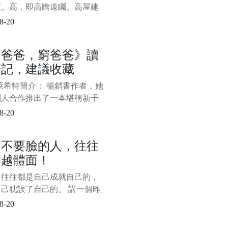
度。高，即高瞻遠矚、高屋建
“不謀全局者，不足以謀一域；
8-20
萬世者，不足以謀一時。”站位
就是要緊緊圍繞講話的核心主
富爸爸，窮爸爸》讀
從歷史的、全面的角度去分
筆記，建議收藏
決問題。 第二，理論要有深
深，即深邃、深刻，而非深不
萊希特簡介： 暢銷書作者，她
、晦澀難懂。理
別人合作推出了一本堪稱新千
具轟動效應的暢銷書，也是迄
8-20
止推出的理財書中最出色的一
—《富爸爸，窮爸爸》。該系
是不要臉的人，往往
包括《富爸爸投資指南》、
得越體面！
爸爸財務自由之路—神奇的現
象限》、《富爸爸富孩子，聰
，往往都是自己成就自己的，
子》。
己耽誤了自己的。 講一個昨
上和朋友吃飯時聽來的故事，
8-20
的主角是朋友老李的現任老
十年前，老李的這個老闆還是