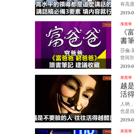
有高
瓴。
2019-0
不謀
厚黑學
高，
《
題，
書
析、解
度。
莎倫-
可測
曾與
年最
2019-0
今為
厚黑學
本—
越
列還
活
《富
金流
人吶
明孩
也是自
天晚
2019-0
故事
厚黑學
闆。 