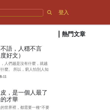
登入
熱門文章
深不語，人穩不言
深度好文）
中，人們越是沒有什麼，就越
什麼。 所以，窮人怕別人知
窮，拼命“炫富”；沒本事的人
8-11
看不起自己，整天“咋呼”。
，生命中的強者，往往是深藏
臉皮，是一個人最了
的，就像飽滿的麥穗一般，低
起的才華
。 正所謂“天不言自高、地
人的世界裡，都需要一種“不要