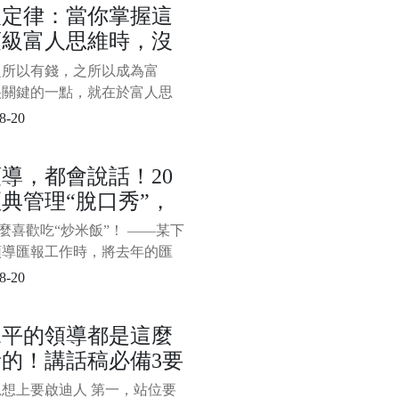
人定律：當你掌握這
巧呢？以下分享創業成功者不
頂級富人思維時，沒
你應該掌握的7種能力、33個
，創業想成功，一旦掌握這些
什麼攔得住你變富
之所以有錢，之所以成為富
和技巧，賺錢就比較穩，來學
很關鍵的一點，就在於富人思
。 第
而在富人思維中，有一種思維
8-20
頂尖，當你掌握這種頂級富人
時，沒有什麼攔得住你變富，
導，都會說話！20
是藉力思維：沒人可以請，沒
典管理“脫口秀”，
以藉，沒資源可以整合，不懂
外包，敵人可以和好，對手可
服不行
怎麼喜歡吃“炒米飯”！ ——某下
購……而窮人與富人的關鍵區
領導匯報工作時，將去年的匯
拿來稍作修改，領導聽後說了
8-20
。 “炒米飯”一詞形象而生
既進行了委婉地批評，又用幽
水平的領導都是這麼
式避免太過尷尬。 “
的！講話稿必備3要
，填內容就行
想上要啟迪人 第一，站位要