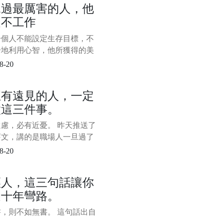
見過最厲害的人，他
創業中的窮小子，為了公司能
從不工作
下去，不得不出去找錢。 見
波投資人，但都沒有人願意資
一個人不能設定生存目標，不
無奈之下，他就在一個投資人
分地利用心智，他所獲得的美
受，不過是人類潛能的一小部
8-20
—米哈里·契克森米哈賴 一、
持精力充沛的秘密 不知你是
正有遠見的人，一定
這樣的感受，每天都感覺自己
做這三件事。
俱疲，不想思考，也不想動，
。 下班後只想
慮，必有近憂。 昨天推送了
舊文，講的是職場人一旦過了
以後，往往會遇到很多問題，
8-20
受人待見了。 這引起了很多
不適。 我知道這會讓人聽著
輕人，這三句話讓你
，但即使你再不爽，再不認
走十年彎路。
現實的問題還是站在那裡，中
還在那裡等著你。 其實，昨
，則不如無書。 這句話出自