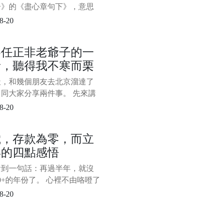
篇文章更多的是在傳遞職場
子》的《盡心章句下》，意思
看書時要有獨立思考的能力，
8-20
迷信書本，否則很難能真正得
。 在人生的漫漫長路上，其
為任正非老爺子的一
如此。 如何過好這一生，這
話，聽得我不寒而栗
個永不過時的話題，很多過來
出來給後面的人指點迷津，因
天，和幾個朋友去北京溜達了
的確實有道理，不少人將其奉
同大家分享兩件事。 先來講
寶
事。 在去北京的高鐵上，完
8-20
完了央視對華為創始人任正非
的《面對面》專訪，心生無限
歲，存款為零，而立
 任老爺子有一番話，聽得我
年的四點感悟
栗。 主持人董倩問任正非，
麼在華為如此生死攸關的時
看到一句話：再過半年，就沒
您還想談教育，這麼關心教育
10+的年份了。 心裡不由咯噔了
，時間走得太快了，太快了。
8-20
得在2010年的某個夜晚，和
舍友圍在筆記本電腦前看了部