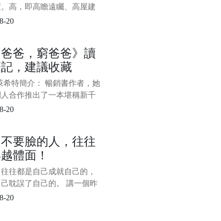
度。高，即高瞻遠矚、高屋建
“不謀全局者，不足以謀一域；
8-20
萬世者，不足以謀一時。”站位
就是要緊緊圍繞講話的核心主
富爸爸，窮爸爸》讀
從歷史的、全面的角度去分
筆記，建議收藏
決問題。 第二，理論要有深
深，即深邃、深刻，而非深不
萊希特簡介： 暢銷書作者，她
、晦澀難懂。理
別人合作推出了一本堪稱新千
具轟動效應的暢銷書，也是迄
8-20
止推出的理財書中最出色的一
—《富爸爸，窮爸爸》。該系
是不要臉的人，往往
包括《富爸爸投資指南》、
得越體面！
爸爸財務自由之路—神奇的現
象限》、《富爸爸富孩子，聰
，往往都是自己成就自己的，
子》。
己耽誤了自己的。 講一個昨
上和朋友吃飯時聽來的故事，
8-20
的主角是朋友老李的現任老
十年前，老李的這個老闆還是