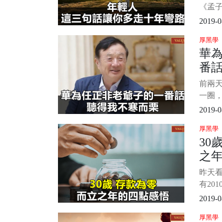
天那
《孟
是說
2019-0
不要
厚黑學
以成長
華
實也是
番
是一
人站
前兩
為說
一圈，
為瑰
第一件
2019-0
整看
厚黑學
先生
30
感慨。
之
不寒而
為什
昨天
刻，
有20
一下
2019-0
依稀記
厚黑學
幾個