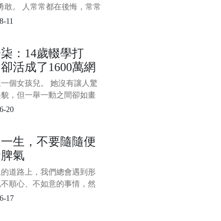
勇敢。 人常常都在後悔，常常
知道......”作為失去機會後的反
8-11
我們心知肚明，失去和後悔不
是被最無用卻也放不下的面子
柒：14歲輟學打
，可還是打心眼裡覺得“面子大
卻活成了1600萬網
，委屈可
想活的樣子
一個女孩兒。 她沒有讓人驚
美貌，但一舉一動之間卻如畫
般古典淡雅。 她的身形十分
6-20
瘦弱，卻能如男子般利落地上
，砍柴捕魚。 她經歷過世間
這一生，不要隨隨便
痛的日子，卻能憑藉黑暗記憶
發脾氣
些許微光，為世人造出了一個
桃源生活。 她從人間走來，
生的道路上，我們總會遇到形
自帶仙氣，出塵而不染，遺
色不順心、不如意的事情，然
攢成一股股憤怒、怨恨、委
6-17
難過的負面情緒，用某種屬於
方式發洩出來。 對我們來