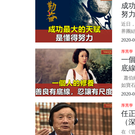
成
說，
努
出來
們的
近日
面情
界團
竟每
彈了驚艷
2020-0
Bb 
厚黑學
動比心
一
網友紛
底
蕭伯納
如寶
益增光
2020-0
就會
厚黑學
人的品
任
人做
（
待世
美、
在《