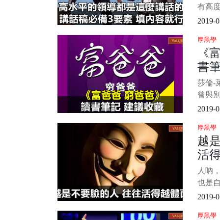
有高
瓴。
2019-0
不謀
厚黑學
高，
《
題，
書
析、解
度。
莎倫-
可測
曾與
年最
2019-0
今為
厚黑學
本—
越
列還
活
《富
金流
人吶
明孩
也是自
天晚
2019-0
故事
厚黑學
闆。 