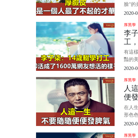
臉”的
將“早
2020-0
思。 
厚黑學
過就
李子
所累
工，
於天”
友
有這樣
豔的
中女子
2020-0
纖細
厚黑學
山爬樹
人
最苦
便
裡的
嚮往的
在人
卻又
形色
後積
2020-0
屈、
厚黑學
自己的