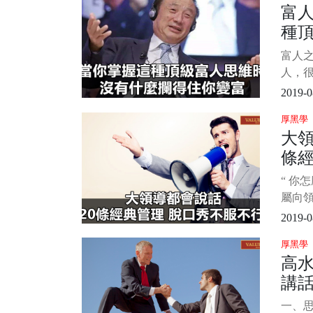
富
和技
種
說，但
技巧
有
富人
能力
人，
習下吧
維，
2019-0
堪稱
厚黑學
思維
大領
那就
條經
錢可
可以
不
“ 你
以收
屬向
別也
報稿
2019-0
這句話
厚黑學
動，
高
默的方
講話
素
一、思