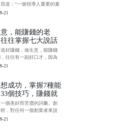
樣寫道：“一個領導人重要的素
方向、節奏。他的水平就是合
8-21
灰度。堅定不移的正確方向來
度、妥協與寬容。”灰度、妥協
生意，能賺錢的老
容正是任正非管理思維的精華
，往往掌握七大說話
，其中妥協處於關鍵環節，無
灰度還是寬容，都要以妥協為
巧，難怪人家能發財
會道好賺錢，做生意，能賺錢
，所以，也可以說任正非的管
闆，往往有一副好口才，因為
是談生意還是推銷產品或者其
8-21
務溝通，都離不開嘴上的本
掌握一定的說話技巧，對於老
想成功，掌握7種能
說是必備的口才本領。一般來
33個技巧，賺錢就
做生意，能賺錢的老闆，往往
以下七大說話技巧，難怪人家
較穩！
是一個美好而苦澀的詞彙。創
，看看你掌握了幾種？ 一、
歷程，對任何一個創業者來說
定生意，離不
一種嚴峻的考驗和挑戰，需要
8-21
的綜合能力。那麼，對於創業
說，需要掌握怎樣的綜合能力