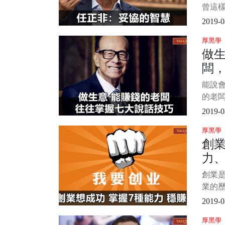
曾這
質是
2019-0
適的
厚黑學
自灰
做
與寬
闆
所在
論是
技
能說
基礎
的老
理
無論
2019-0
他商
厚黑學
事。
創業
闆來
力、
說，
掌握
比
創業
能發財
業的
想搞
都是
2019-0
很強
厚黑學
者來