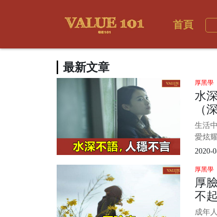
首頁
最新文章
厚黑學
水
（
生活
愛炫耀
道自己
2020-0
怕別人
厚黑學
其實
厚
不露
不
調謙遜
成年