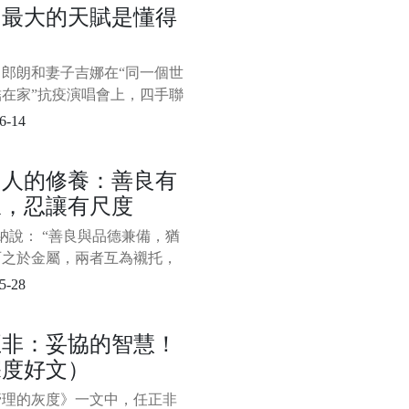
功最大的天賦是懂得
有些負面情緒是需要及時發洩
力
的，強行窩在心裡反而會對我
身心造成傷害；然而，有些負
，郎朗和妻子吉娜在“同一個世
緒是需要我們獨自承擔的，畢
結在家”抗疫演唱會上，四手聯
個人都應該有所忍耐和擔
四座的《Nocturne op. 9 no 1
6-14
min》。 表演結束，夫妻倆還手
，狠狠地撒了一把“狗糧”。
個人的修養：善良有
紛留言點贊： “好羨慕這
線，忍讓有尺度
說： “善良與品德兼備，猶
石之於金屬，兩者互為襯托，
彩。” 當一個人心存善念時，
5-28
與人為善，他人也能感受到個
德魅力所在。 善良，是一個
正非：妥協的智慧！
人的準則，是用積極的一面看
深度好文）
界，看待身邊的一切，發現
發現最好的一面。
管理的灰度》一文中，任正非