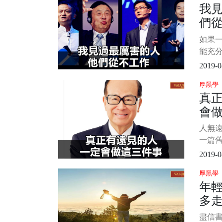
我
一個
們
繼續做
了幾
如果
助。 
能充
好感
2019-0
分。—
厚黑學
永遠保
真
否有
會
身心
累點低
人無遠
一篇
35歲
2019-0
不那麼
厚黑學
讀者的
年
不爽
多
同，
年危機
盡信書