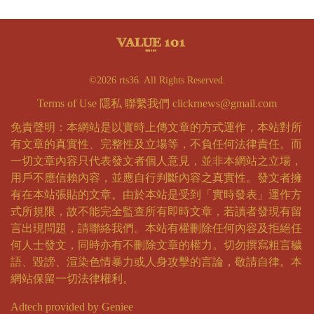
©2026 rts36. All Rights Reserved.
Terms of Use
隱私
聯繫我們
clickrnews@gmail.com
免責聲明：本網站是以實時上傳文章的方式運作，本站對所
有文章的真實性、完整性及立場等，不負任何法律責任。而
一切文章內容只代表發文者個人意見，並非本網站之立場，
用戶不應信賴內容，並應自行判斷內容之真實性。發文者擁
有在本站張貼的文章。由於本站是受到「實時發表」運作方
式所規限，故不能完全監查所有即時文章，若讀者發現有留
言出現問題，請聯絡我們。本站有權刪除任何內容及拒絕任
何人士發文，同時亦有不刪除文章的權力。切勿撰寫粗言穢
語、毀謗、渲染色情暴力或人身攻擊的言論，敬請自律。本
網站保留一切法律權利。
Adtech provided by Geniee