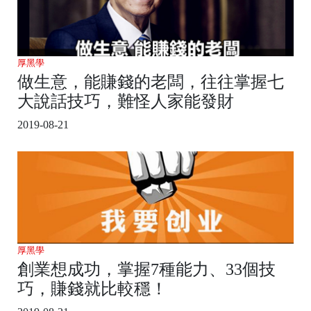
厚黑學
做生意，能賺錢的老闆，往往掌握七
大說話技巧，難怪人家能發財
2019-08-21
厚黑學
創業想成功，掌握7種能力、33個技
巧，賺錢就比較穩！