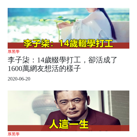
厚黑學
李子柒：14歲輟學打工，卻活成了
1600萬網友想活的樣子
2020-06-20
厚黑學