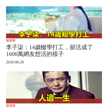
厚黑學
李子柒：14歲輟學打工，卻活成了
1600萬網友想活的樣子
2020-06-20
厚黑學