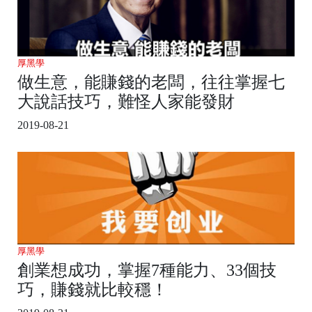
厚黑學
做生意，能賺錢的老闆，往往掌握七
大說話技巧，難怪人家能發財
2019-08-21
厚黑學
創業想成功，掌握7種能力、33個技
巧，賺錢就比較穩！