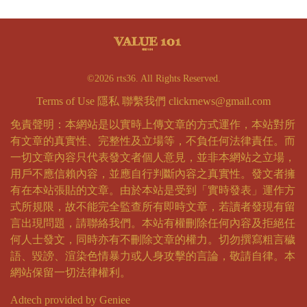
©2026 rts36. All Rights Reserved.
Terms of Use
隱私
聯繫我們
clickrnews@gmail.com
免責聲明：本網站是以實時上傳文章的方式運作，本站對所
有文章的真實性、完整性及立場等，不負任何法律責任。而
一切文章內容只代表發文者個人意見，並非本網站之立場，
用戶不應信賴內容，並應自行判斷內容之真實性。發文者擁
有在本站張貼的文章。由於本站是受到「實時發表」運作方
式所規限，故不能完全監查所有即時文章，若讀者發現有留
言出現問題，請聯絡我們。本站有權刪除任何內容及拒絕任
何人士發文，同時亦有不刪除文章的權力。切勿撰寫粗言穢
語、毀謗、渲染色情暴力或人身攻擊的言論，敬請自律。本
網站保留一切法律權利。
Adtech provided by Geniee