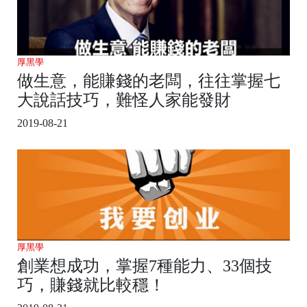
厚黑學
做生意，能賺錢的老闆，往往掌握七
大說話技巧，難怪人家能發財
2019-08-21
厚黑學
創業想成功，掌握7種能力、33個技
巧，賺錢就比較穩！