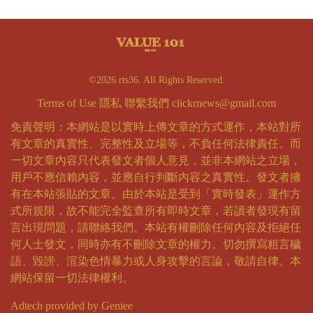
©2026 rts36. All Rights Reserved.
Terms of Use
隱私
聯繫我們
clickrnews@gmail.com
免責聲明：本網站是以實時上傳文章的方式運作，本站對所
有文章的真實性、完整性及立場等，不負任何法律責任。而
一切文章內容只代表發文者個人意見，並非本網站之立場，
用戶不應信賴內容，並應自行判斷內容之真實性。發文者擁
有在本站張貼的文章。由於本站是受到「實時發表」運作方
式所規限，故不能完全監查所有即時文章，若讀者發現有留
言出現問題，請聯絡我們。本站有權刪除任何內容及拒絕任
何人士發文，同時亦有不刪除文章的權力。切勿撰寫粗言穢
語、毀謗、渲染色情暴力或人身攻擊的言論，敬請自律。本
網站保留一切法律權利。
Adtech provided by Geniee