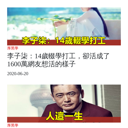
厚黑學
李子柒：14歲輟學打工，卻活成了
1600萬網友想活的樣子
2020-06-20
厚黑學