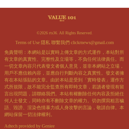
©2026 rts36. All Rights Reserved.
Terms of Use
隱私
聯繫我們
clickrnews@gmail.com
免責聲明：本網站是以實時上傳文章的方式運作，本站對所
有文章的真實性、完整性及立場等，不負任何法律責任。而
一切文章內容只代表發文者個人意見，並非本網站之立場，
用戶不應信賴內容，並應自行判斷內容之真實性。發文者擁
有在本站張貼的文章。由於本站是受到「實時發表」運作方
式所規限，故不能完全監查所有即時文章，若讀者發現有留
言出現問題，請聯絡我們。本站有權刪除任何內容及拒絕任
何人士發文，同時亦有不刪除文章的權力。切勿撰寫粗言穢
語、毀謗、渲染色情暴力或人身攻擊的言論，敬請自律。本
網站保留一切法律權利。
Adtech provided by Geniee