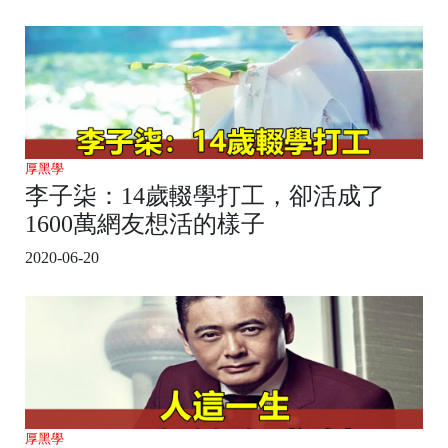
厚黑學
李子柒：14歲輟學打工，卻活成了
1600萬網友想活的樣子
2020-06-20
厚黑學