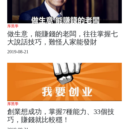
厚黑學
做生意，能賺錢的老闆，往往掌握七
大說話技巧，難怪人家能發財
2019-08-21
厚黑學
創業想成功，掌握7種能力、33個技
巧，賺錢就比較穩！