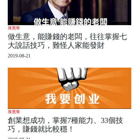
厚黑學
做生意，能賺錢的老闆，往往掌握七
大說話技巧，難怪人家能發財
2019-08-21
厚黑學
創業想成功，掌握7種能力、33個技
巧，賺錢就比較穩！