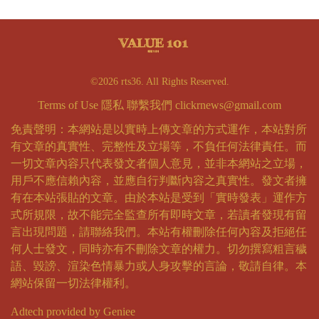
©2026 rts36. All Rights Reserved.
Terms of Use
隱私
聯繫我們
clickrnews@gmail.com
免責聲明：本網站是以實時上傳文章的方式運作，本站對所
有文章的真實性、完整性及立場等，不負任何法律責任。而
一切文章內容只代表發文者個人意見，並非本網站之立場，
用戶不應信賴內容，並應自行判斷內容之真實性。發文者擁
有在本站張貼的文章。由於本站是受到「實時發表」運作方
式所規限，故不能完全監查所有即時文章，若讀者發現有留
言出現問題，請聯絡我們。本站有權刪除任何內容及拒絕任
何人士發文，同時亦有不刪除文章的權力。切勿撰寫粗言穢
語、毀謗、渲染色情暴力或人身攻擊的言論，敬請自律。本
網站保留一切法律權利。
Adtech provided by Geniee