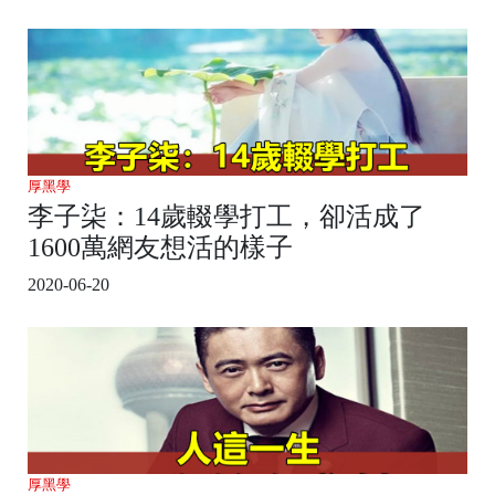
厚黑學
李子柒：14歲輟學打工，卻活成了
1600萬網友想活的樣子
2020-06-20
厚黑學