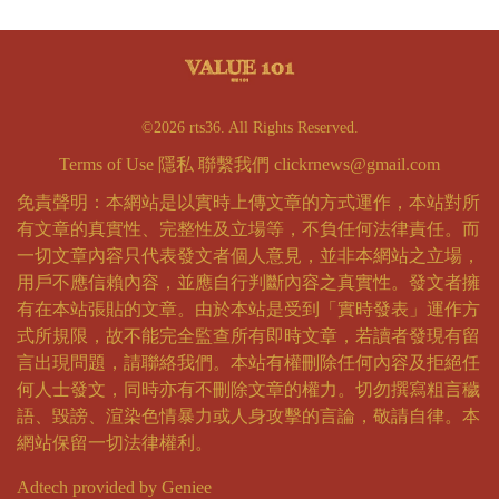
©2026 rts36. All Rights Reserved.
Terms of Use
隱私
聯繫我們
clickrnews@gmail.com
免責聲明：本網站是以實時上傳文章的方式運作，本站對所
有文章的真實性、完整性及立場等，不負任何法律責任。而
一切文章內容只代表發文者個人意見，並非本網站之立場，
用戶不應信賴內容，並應自行判斷內容之真實性。發文者擁
有在本站張貼的文章。由於本站是受到「實時發表」運作方
式所規限，故不能完全監查所有即時文章，若讀者發現有留
言出現問題，請聯絡我們。本站有權刪除任何內容及拒絕任
何人士發文，同時亦有不刪除文章的權力。切勿撰寫粗言穢
語、毀謗、渲染色情暴力或人身攻擊的言論，敬請自律。本
網站保留一切法律權利。
Adtech provided by Geniee