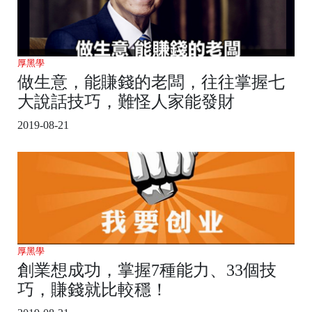
厚黑學
做生意，能賺錢的老闆，往往掌握七
大說話技巧，難怪人家能發財
2019-08-21
厚黑學
創業想成功，掌握7種能力、33個技
巧，賺錢就比較穩！