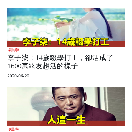
厚黑學
李子柒：14歲輟學打工，卻活成了
1600萬網友想活的樣子
2020-06-20
厚黑學