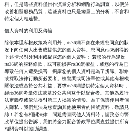
料，但是這些資料僅供作流量分析和網路行為調查，以便於
改善相關服務品質，這些資料也只是總量上的分析，不會和
特定個人相連繫。
個人資料的利用及傳輸
除依本隱私權政策為利用外，rts36網不會在未經您同意的狀
況下向任何人出售或提供您的個人資料。您同意rts36網得於
下述情形對外利用或揭露您的個人資料： 若您的行為違反
rts36網的服務條款，或可能損害rts36網權益，或您的行為已
導致任何人遭受損害，揭露您的個人資料是為了辨識、聯絡
或採取法律行動所必要者。檢警調或司法單位或其他有權機
關依法或基於公共利益，要求rts36網提供特定個人資料時，
經rts36網考量依法或基於公共利益予以配合者。其他為履行
法定義務或依法得對第三人揭露的情形。為了保護使用者個
人隱私，我們無法為您查詢其他使用者的帳號資料，敬請見
諒！若您有相關法律上問題需查閱他人資料時，請務必向警
政單位提出告訴，我們將全力配合警政單位調查並提供所有
相關資料以協助調查。