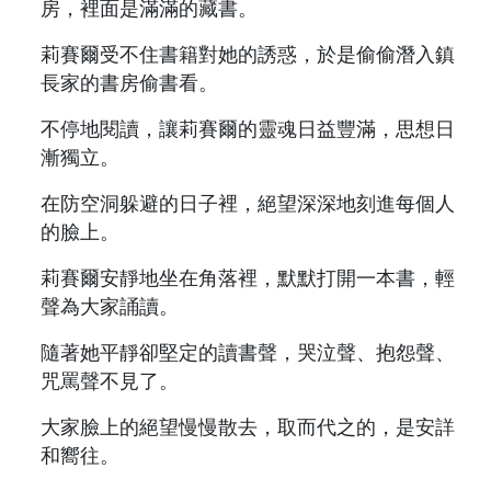
房，裡面是滿滿的藏書。
莉賽爾受不住書籍對她的誘惑，於是偷偷潛入鎮
長家的書房偷書看。
不停地閱讀，讓莉賽爾的靈魂日益豐滿，思想日
漸獨立。
在防空洞躲避的日子裡，絕望深深地刻進每個人
的臉上。
莉賽爾安靜地坐在角落裡，默默打開一本書，輕
聲為大家誦讀。
隨著她平靜卻堅定的讀書聲，哭泣聲、抱怨聲、
咒罵聲不見了。
大家臉上的絕望慢慢散去，取而代之的，是安詳
和嚮往。