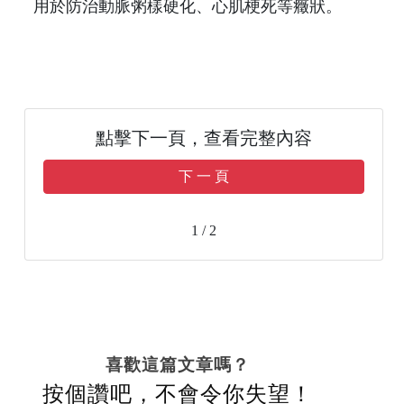
用於防治動脈粥樣硬化、心肌梗死等癥狀。
點擊下一頁，查看完整內容
下 一 頁
1 / 2
喜歡這篇文章嗎？
按個讚吧，不會令你失望！