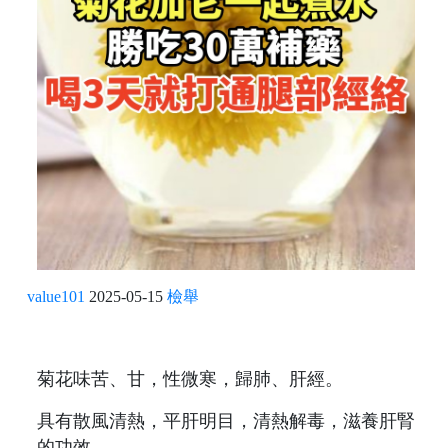
value101
2025-05-15
檢舉
菊花味苦、甘，性微寒，歸肺、肝經。
具有散風清熱，平肝明目，清熱解毒，滋養肝腎
的功效。