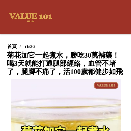
首頁
rts36
菊花加它一起煮水，勝吃30萬補藥！
喝3天就能打通腿部經絡，血管不堵
了，腿腳不痛了，活100歲都健步如飛