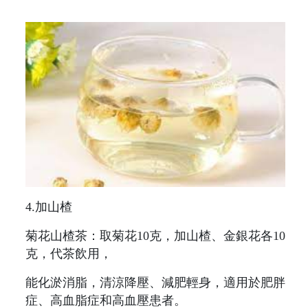
4.加山楂
菊花山楂茶：取菊花10克，加山楂、金銀花各10
克，代茶飲用，
能化淤消脂，清涼降壓、減肥輕身，適用於肥胖
症、高血脂症和高血壓患者。