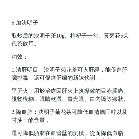
5.加決明子
取炒后的決明子茶10g、枸杞子一勺、黃菊花5朵
代茶飲用。
功效：
1.清肝明目：決明子菊花茶可入肝經，能促進肝
臟排毒，還可促進肝臟的新陳代謝，
平肝火，用於治療因肝火上炎導致的目赤腫痛、
視物模糊、眼睛乾澀、青光眼、白內障等癥狀。
2.降血脂：決明子菊花茶可降低血清膽固醇以及
甘油三酯含量，
還可降低脂肪在血管壁的沉積，從而降低血脂，