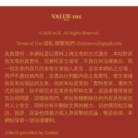
©2026 rts36. All Rights Reserved.
Terms of Use
隱私
聯繫我們
clickrnews@gmail.com
免責聲明：本網站是以實時上傳文章的方式運作，本站對所
有文章的真實性、完整性及立場等，不負任何法律責任。而
一切文章內容只代表發文者個人意見，並非本網站之立場，
用戶不應信賴內容，並應自行判斷內容之真實性。發文者擁
有在本站張貼的文章。由於本站是受到「實時發表」運作方
式所規限，故不能完全監查所有即時文章，若讀者發現有留
言出現問題，請聯絡我們。本站有權刪除任何內容及拒絕任
何人士發文，同時亦有不刪除文章的權力。切勿撰寫粗言穢
語、毀謗、渲染色情暴力或人身攻擊的言論，敬請自律。本
網站保留一切法律權利。
Adtech provided by Geniee