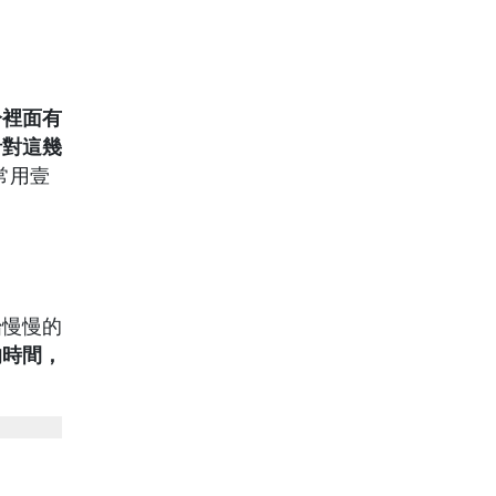
分裡面有
針對這幾
常用壹
始慢慢的
的時間，