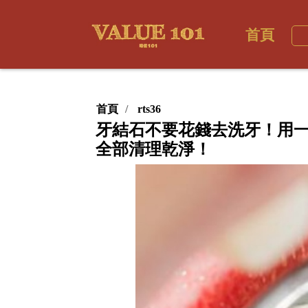
首頁
首頁
rts36
牙結石不要花錢去洗牙！用
全部清理乾淨！