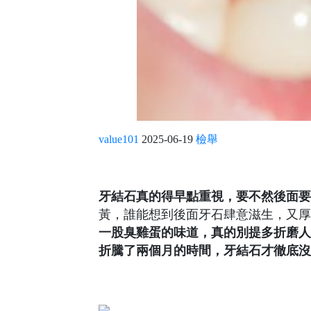
value101
2025-06-19
檢舉
牙結石真的得早點重視，要不然後面要
黃，誰能想到後面牙石肆意滋生，又
一股臭雞蛋的味道，真的別提多折磨人
折騰了兩個月的時間，牙結石才徹底沒