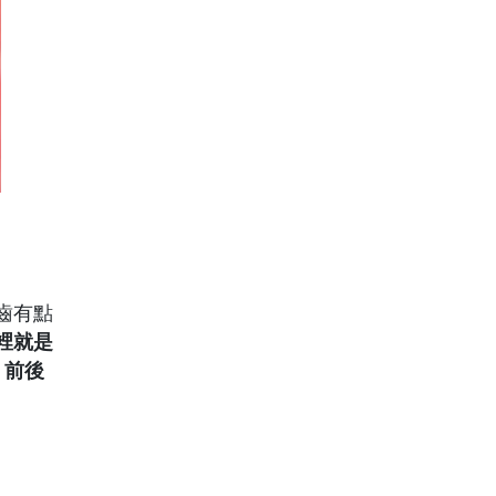
齒有點
裡就是
，
前後