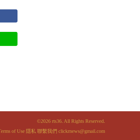
©2026 rts36. All Rights Reserved.
Terms of Use
隱私
聯繫我們
clickrnews@gmail.com