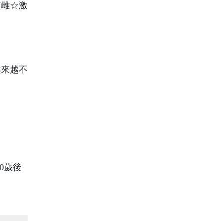
[雌☆激
越來越不
0歲後