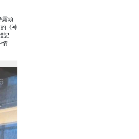
嶄露頭
演的《神
體記
中情