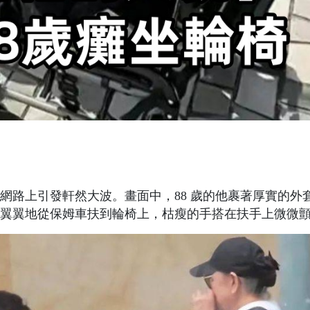
網路上引發軒然大波。畫面中，88 歲的他裹著厚實的外
翼翼地從保姆車扶到輪椅上，枯瘦的手搭在扶手上微微