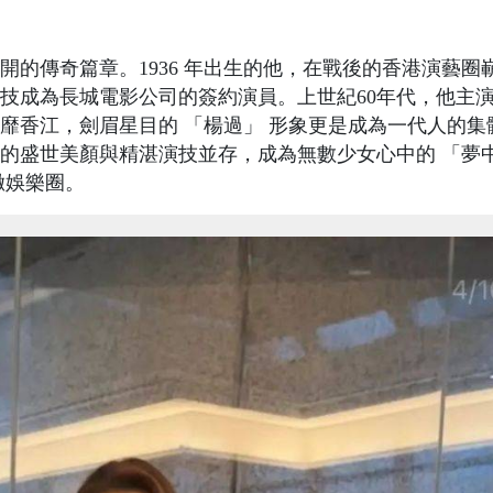
的傳奇篇章。1936 年出生的他，在戰後的香港演藝圈
演技成為長城電影公司的簽約演員。上世紀60年代，他主
靡香江，劍眉星目的 「楊過」 形象更是成為一代人的集
的盛世美顏與精湛演技並存，成為無數少女心中的 「夢
徹娛樂圈。