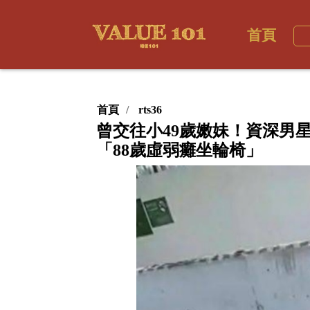
首頁
首頁
rts36
曾交往小49歲嫩妹！資深男
「88歲虛弱癱坐輪椅」