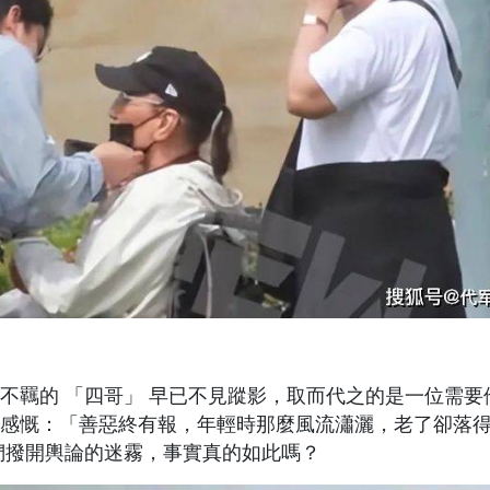
不羈的 「四哥」 早已不見蹤影，取而代之的是一位需要
感慨：「善惡終有報，年輕時那麼風流瀟灑，老了卻落
們撥開輿論的迷霧，事實真的如此嗎？