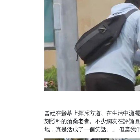
曾經在螢幕上揮斥方遒、在生活中瀟灑
刻照料的滄桑老者。不少網友在評論區
地，真是活成了一個笑話。」 但當我