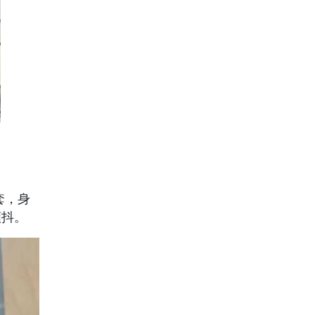
套，身
顫抖。