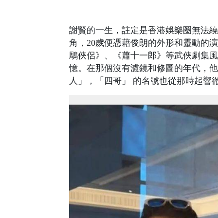
謝賢的一生，註定是香港娛樂圈無法繞開
角，20歲便憑藉俊朗的外形和靈動的
鵰俠侶》、《蕭十一郎》等武俠劇集風
憶。在那個沒有濾鏡和修圖的年代，他
人」，「四哥」 的名號也從那時起響