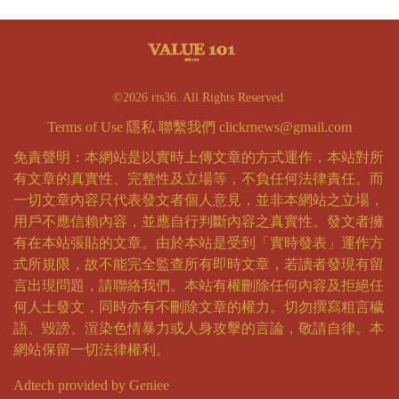
©2026 rts36. All Rights Reserved.
Terms of Use
隱私
聯繫我們
clickrnews@gmail.com
免責聲明：本網站是以實時上傳文章的方式運作，本站對所
有文章的真實性、完整性及立場等，不負任何法律責任。而
一切文章內容只代表發文者個人意見，並非本網站之立場，
用戶不應信賴內容，並應自行判斷內容之真實性。發文者擁
有在本站張貼的文章。由於本站是受到「實時發表」運作方
式所規限，故不能完全監查所有即時文章，若讀者發現有留
言出現問題，請聯絡我們。本站有權刪除任何內容及拒絕任
何人士發文，同時亦有不刪除文章的權力。切勿撰寫粗言穢
語、毀謗、渲染色情暴力或人身攻擊的言論，敬請自律。本
網站保留一切法律權利。
Adtech provided by Geniee