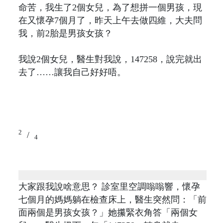
命苦，我生了2個女兒，為了想拼一個男孩，現
在又懷孕7個月了，昨天上午去做四維，大夫問
我，前2胎是男孩女孩？
我說2個女兒，醫生對我說，147258，說完就出
去了……讓我自己好好唔。
2
/
4
大家跟我說啥意思？ 診室里空調嗡嗡響，懷孕
七個月的媽媽躺在檢查床上，醫生突然問：「前
面兩個是男孩女孩？」她攥緊衣角答「兩個女