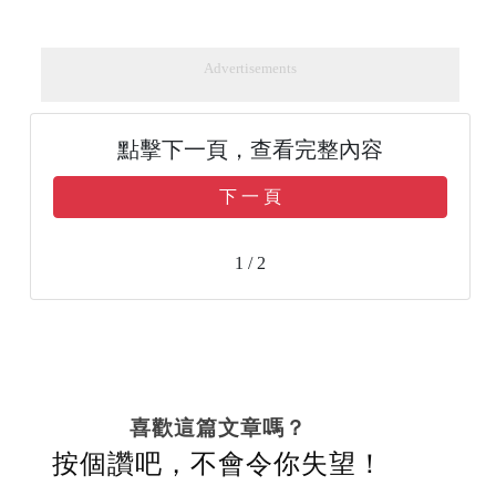
Advertisements
點擊下一頁，查看完整內容
下 一 頁
1 / 2
喜歡這篇文章嗎？
按個讚吧，不會令你失望！