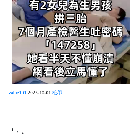
value101
2025-10-01
檢舉
1
/
4