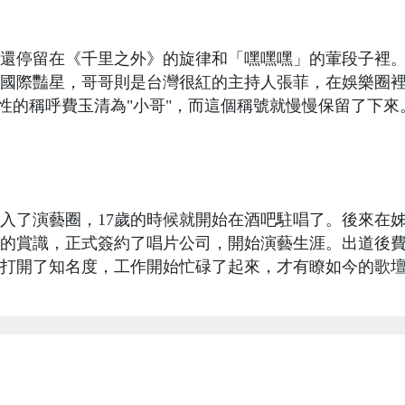
還停留在《千里之外》的旋律和「嘿嘿嘿」的葷段子裡
國際豔星，哥哥則是台灣很紅的主持人張菲，在娛樂圈
慣性的稱呼費玉清為"小哥"，而這個稱號就慢慢保留了下來
入了演藝圈，17歲的時候就開始在酒吧駐唱了。後來在
的賞識，正式簽約了唱片公司，開始演藝生涯。出道後
打開了知名度，工作開始忙碌了起來，才有瞭如今的歌