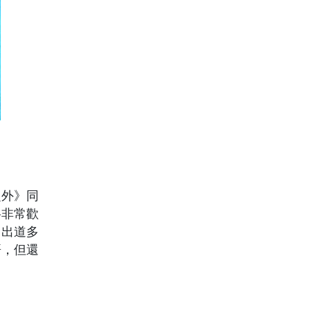
之外》同
格非常歡
。出道多
哥，但還