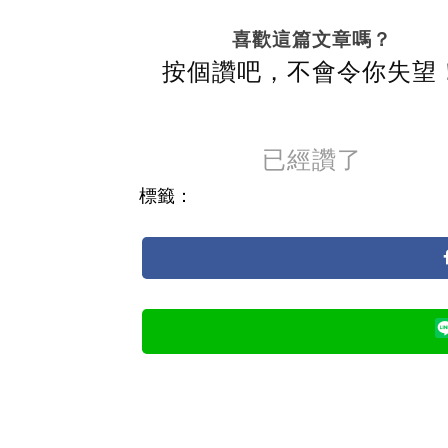
喜歡這篇文章嗎？
按個讚吧，不會令你失望
已經讚了
標籤：