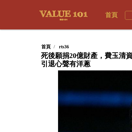
首頁
首頁
rts36
死後願捐20億財產，費玉清資
引退心聲有洋蔥