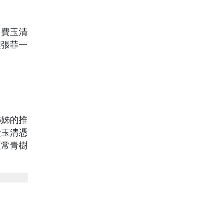
。費玉清
裡張菲一
。
姊姊的推
費玉清憑
壇常青樹