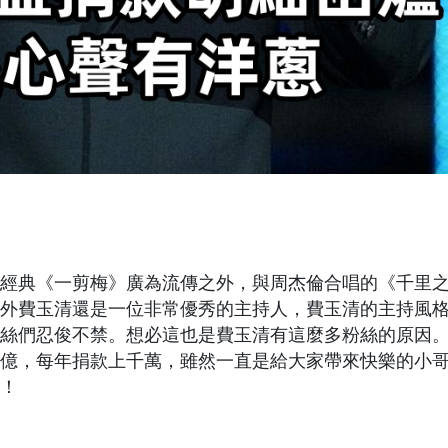
經典《一剪梅》廣為流傳之外，與周杰倫合唱的《千里
外費玉清還是一位非常優秀的主持人，費玉清的主持風
絲們忍俊不禁。想必這也是費玉清有這麼多粉絲的原因
十億，每年捐款上千萬，雖然一直是給大家帶來快樂的小
！