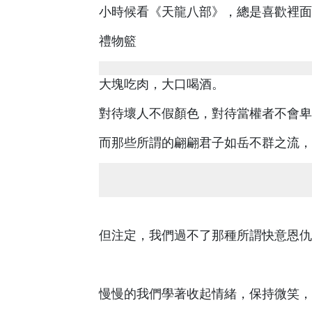
小時候看《天龍八部》，總是喜歡裡面
禮物籃
大塊吃肉，大口喝酒。
對待壞人不假顏色，對待當權者不會卑
而那些所謂的翩翩君子如岳不群之流，
但注定，我們過不了那種所謂快意恩仇
慢慢的我們學著收起情緒，保持微笑，