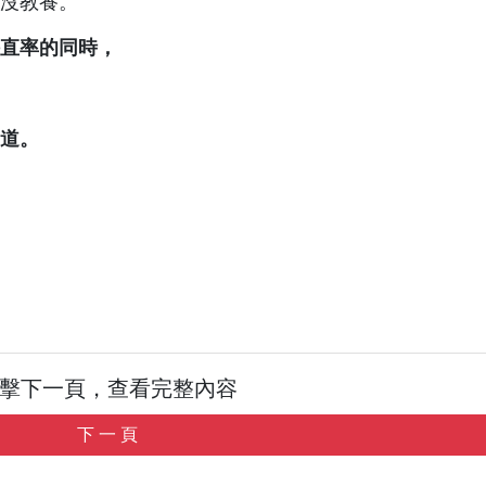
沒教養。
直率的同時，
道。
擊下一頁，查看完整內容
下 一 頁