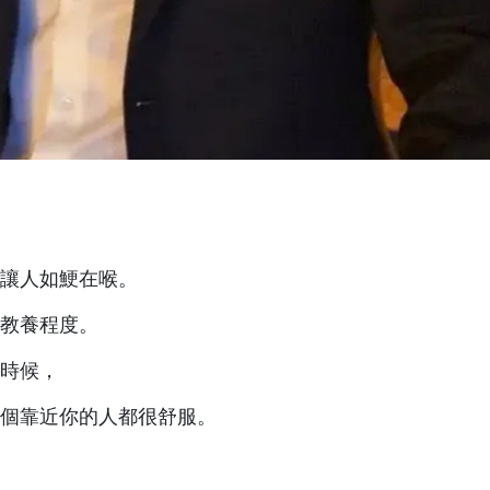
讓人如鯁在喉。
教養程度。
時候，
個靠近你的人都很舒服。