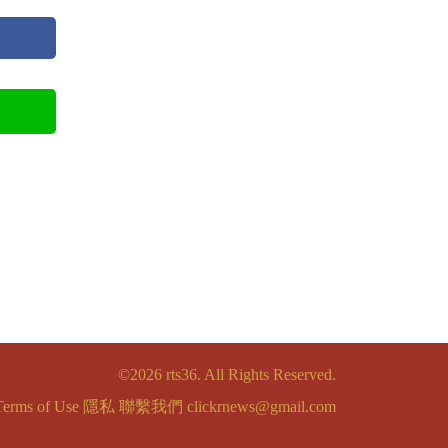
©2026 rts36. All Rights Reserved.
Terms of Use
隱私
聯繫我們
clickrnews@gmail.com