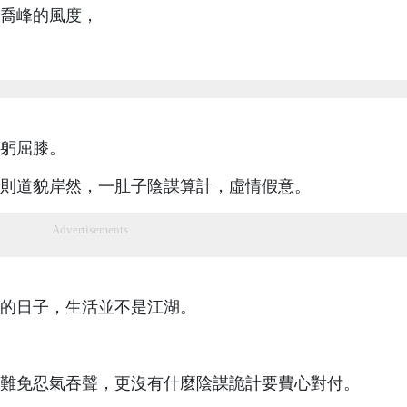
喬峰的風度，
躬屈膝。
則道貌岸然，一肚子陰謀算計，虛情假意。
Advertisements
的日子，生活並不是江湖。
難免忍氣吞聲，更沒有什麼陰謀詭計要費心對付。