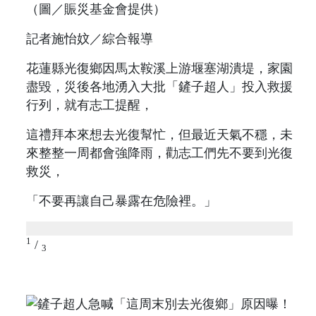
（圖／賑災基金會提供）
記者施怡妏／綜合報導
花蓮縣光復鄉因馬太鞍溪上游堰塞湖潰堤，家園
盡毀，災後各地湧入大批「鏟子超人」投入救援
行列，就有志工提醒，
這禮拜本來想去光復幫忙，但最近天氣不穩，未
來整整一周都會強降雨，勸志工們先不要到光復
救災，
「不要再讓自己暴露在危險裡。」
1
/
3