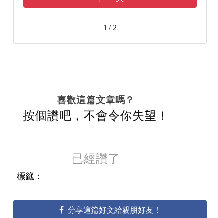
1 / 2
喜歡這篇文章嗎？
按個讚吧，不會令你失望！
已經讚了
標籤：
分享這篇好文給親朋好友！