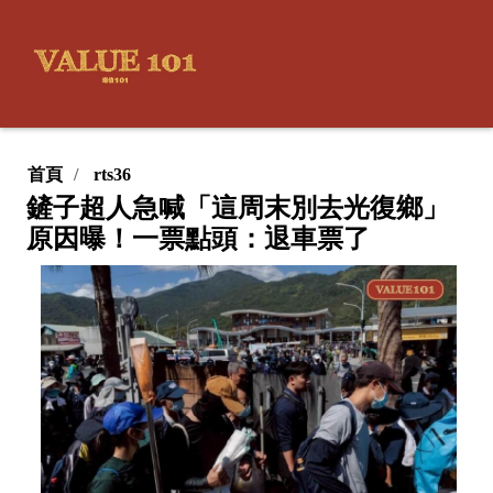
首頁
rts36
鏟子超人急喊「這周末別去光復鄉」
原因曝！一票點頭：退車票了