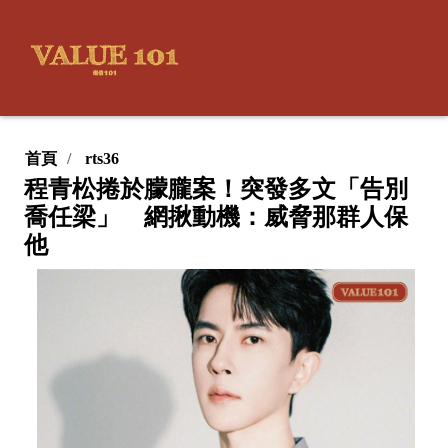
首頁
rts36
程青松捲於朦朧案！突發多文「告別
喬任梁」 網揪動機：威脅那群人保
他