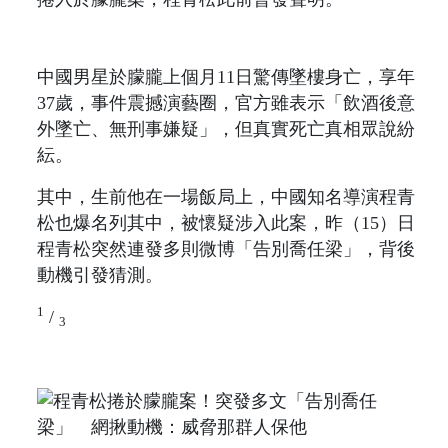
中國男星於朦朧上個月11日驚傳墜樓身亡，享年
37歲，事件震撼演藝圈，官方雖表示「飲酒後意
外墜亡、無刑事嫌疑」，但真實死亡真相眾說紛
紜。
其中，生前他在一場飯局上，中國知名導演程青
松也爆名列其中，被懷疑涉入此案，昨（15）日
程青松突然連發多則微博「告別喬任梁」，背後
動機引發猜測。
1
/
3