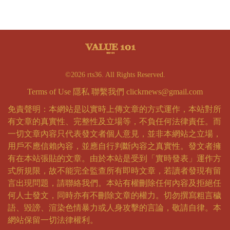
©2026 rts36. All Rights Reserved.
Terms of Use
隱私
聯繫我們
clickrnews@gmail.com
免責聲明：本網站是以實時上傳文章的方式運作，本站對所
有文章的真實性、完整性及立場等，不負任何法律責任。而
一切文章內容只代表發文者個人意見，並非本網站之立場，
用戶不應信賴內容，並應自行判斷內容之真實性。發文者擁
有在本站張貼的文章。由於本站是受到「實時發表」運作方
式所規限，故不能完全監查所有即時文章，若讀者發現有留
言出現問題，請聯絡我們。本站有權刪除任何內容及拒絕任
何人士發文，同時亦有不刪除文章的權力。切勿撰寫粗言穢
語、毀謗、渲染色情暴力或人身攻擊的言論，敬請自律。本
網站保留一切法律權利。