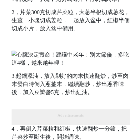
2，芹菜300克切成芹菜粒，大蔥半根切成蔥花，
生薑一小塊切成姜粒，一起放入盆中，紅椒半個
切成小片，放入盆中備用。
3.起鍋添油，放入剁好的肉末快速翻炒，炒至肉
末發白時倒入蔥薑末，繼續翻炒，炒出蔥香味
後，加入豆瓣醬5克，炒出紅油。
Advertisements
4，再倒入芹菜粒和紅椒，快速翻炒一分鐘，把
芹菜炒至斷生後，開始調味。