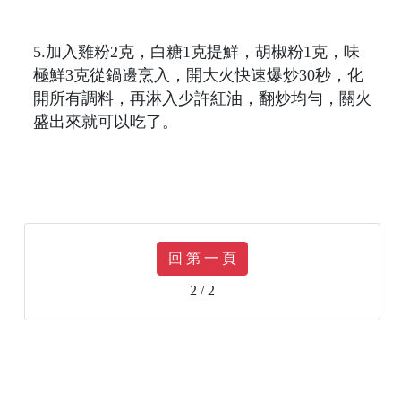
5.加入雞粉2克，白糖1克提鮮，胡椒粉1克，味
極鮮3克從鍋邊烹入，開大火快速爆炒30秒，化
開所有調料，再淋入少許紅油，翻炒均勻，關火
盛出來就可以吃了。
回 第 一 頁
2 / 2