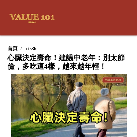
首頁
rts36
心臟決定壽命！建議中老年：別太節
儉，多吃這4樣，越來越年輕！