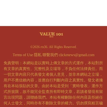
©2026 rts36. All Rights Reserved.
Terms of Use
隱私
聯繫我們
clickrnews@gmail.com
免責聲明：本網站是以實時上傳文章的方式運作，本站對所
有文章的真實性、完整性及立場等，不負任何法律責任。而
一切文章內容只代表發文者個人意見，並非本網站之立場，
用戶不應信賴內容，並應自行判斷內容之真實性。發文者擁
有在本站張貼的文章。由於本站是受到「實時發表」運作方
式所規限，故不能完全監查所有即時文章，若讀者發現有留
言出現問題，請聯絡我們。本站有權刪除任何內容及拒絕任
何人士發文，同時亦有不刪除文章的權力。切勿撰寫粗言穢