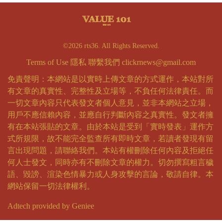
©2026 rts36. All Rights Reserved.
Terms of Use
隱私
聯繫我們
clickrnews@gmail.com
免責聲明：本網站是以實時上傳文章的方式運作，本站對所
有文章的真實性、完整性及立場等，不負任何法律責任。而
一切文章內容只代表發文者個人意見，並非本網站之立場，
用戶不應信賴內容，並應自行判斷內容之真實性。發文者擁
有在本站張貼的文章。由於本站是受到「實時發表」運作方
式所規限，故不能完全監查所有即時文章，若讀者發現有留
言出現問題，請聯絡我們。本站有權刪除任何內容及拒絕任
何人士發文，同時亦有不刪除文章的權力。切勿撰寫粗言穢
語、毀謗、渲染色情暴力或人身攻擊的言論，敬請自律。本
網站保留一切法律權利。
Adtech provided by Geniee