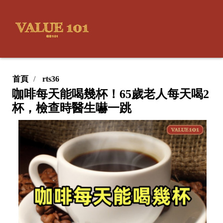
首頁
rts36
咖啡每天能喝幾杯！65歲老人每天喝2
杯，檢查時醫生嚇一跳