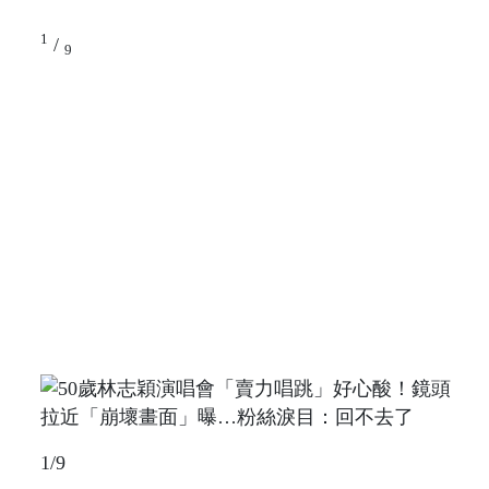
1
/
9
1/9