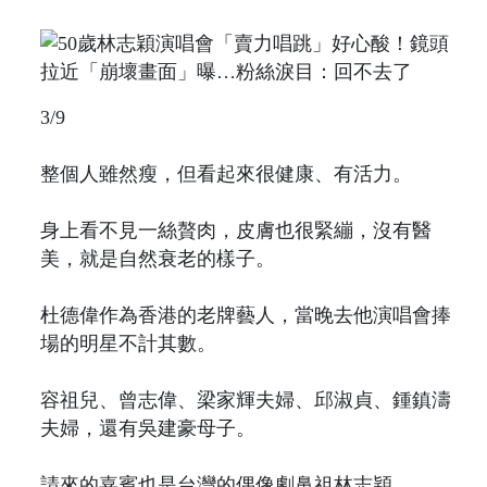
3/9
整個人雖然瘦，但看起來很健康、有活力。
身上看不見一絲贅肉，皮膚也很緊繃，沒有醫
美，就是自然衰老的樣子。
杜德偉作為香港的老牌藝人，當晚去他演唱會捧
場的明星不計其數。
容祖兒、曾志偉、梁家輝夫婦、邱淑貞、鍾鎮濤
夫婦，還有吳建豪母子。
請來的嘉賓也是台灣的偶像劇鼻祖林志穎。