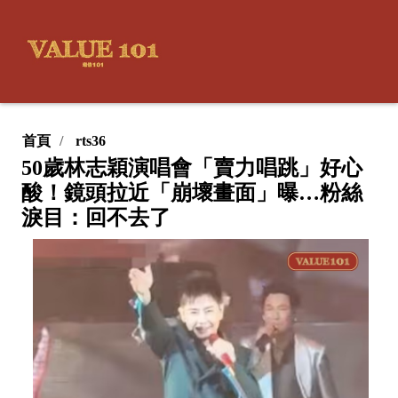
首頁
rts36
50歲林志穎演唱會「賣力唱跳」好心
酸！鏡頭拉近「崩壞畫面」曝…粉絲
淚目：回不去了