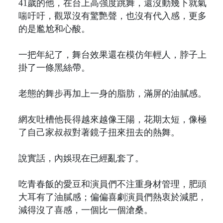
41歲的他，在台上高強度跳舞，還沒動幾下就氣
喘吁吁，觀眾沒有驚艷聲，也沒有代入感，更多
的是尷尬和心酸。
一把年紀了，舞台效果還在模仿年輕人，脖子上
掛了一條黑絲帶。
老態的舞步再加上一身的脂肪，滿屏的油膩感。
網友吐槽他長得越來越像王陽，花期太短，像極
了自己家叔叔對著鏡子扭來扭去的熱舞。
說實話，內娛現在已經亂套了。
吃青春飯的愛豆和演員們不注重身材管理，肥頭
大耳有了油膩感；偏偏喜劇演員們熱衷於減肥，
減得沒了喜感，一個比一個滄桑。