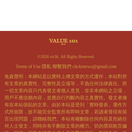
©2026 rts36. All Rights Reserved.
Terms of Use
隱私
聯繫我們
clickrnews@gmail.com
免責聲明：本網站是以實時上傳文章的方式運作，本站對所
有文章的真實性、完整性及立場等，不負任何法律責任。而
一切文章內容只代表發文者個人意見，並非本網站之立場，
用戶不應信賴內容，並應自行判斷內容之真實性。發文者擁
有在本站張貼的文章。由於本站是受到「實時發表」運作方
式所規限，故不能完全監查所有即時文章，若讀者發現有留
言出現問題，請聯絡我們。本站有權刪除任何內容及拒絕任
何人士發文，同時亦有不刪除文章的權力。切勿撰寫粗言穢