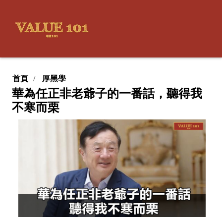
首頁
厚黑學
華為任正非老爺子的一番話，聽得我
不寒而栗