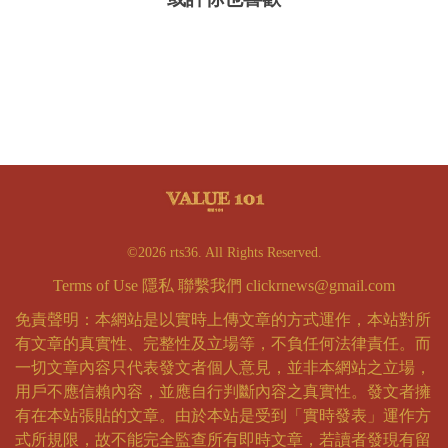
©2026 rts36. All Rights Reserved.
Terms of Use
隱私
聯繫我們
clickrnews@gmail.com
免責聲明：本網站是以實時上傳文章的方式運作，本站對所
有文章的真實性、完整性及立場等，不負任何法律責任。而
一切文章內容只代表發文者個人意見，並非本網站之立場，
用戶不應信賴內容，並應自行判斷內容之真實性。發文者擁
有在本站張貼的文章。由於本站是受到「實時發表」運作方
式所規限，故不能完全監查所有即時文章，若讀者發現有留