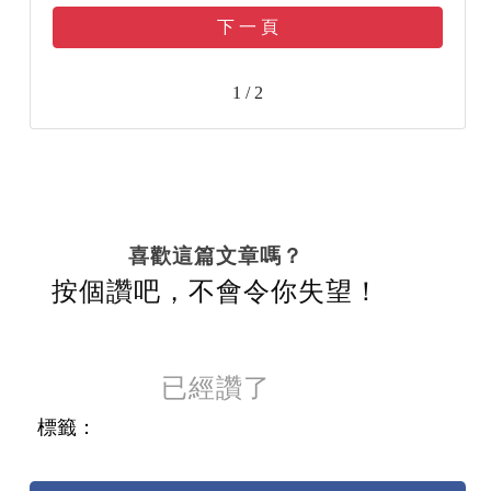
下 一 頁
1 / 2
喜歡這篇文章嗎？
按個讚吧，不會令你失望！
已經讚了
標籤：