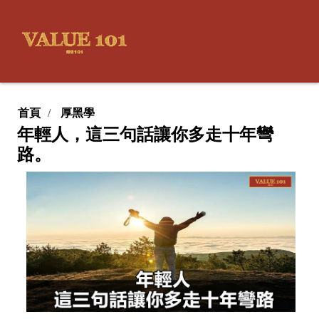
首頁
厚黑學
年輕人，這三句話讓你多走十年彎
路。