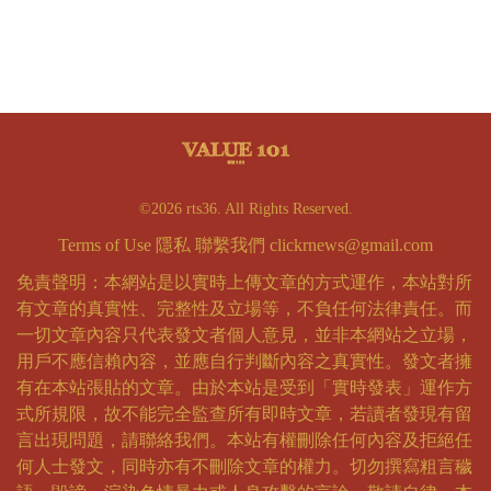
©2026 rts36. All Rights Reserved.
Terms of Use
隱私
聯繫我們
clickrnews@gmail.com
免責聲明：本網站是以實時上傳文章的方式運作，本站對所
有文章的真實性、完整性及立場等，不負任何法律責任。而
一切文章內容只代表發文者個人意見，並非本網站之立場，
用戶不應信賴內容，並應自行判斷內容之真實性。發文者擁
有在本站張貼的文章。由於本站是受到「實時發表」運作方
式所規限，故不能完全監查所有即時文章，若讀者發現有留
言出現問題，請聯絡我們。本站有權刪除任何內容及拒絕任
何人士發文，同時亦有不刪除文章的權力。切勿撰寫粗言穢