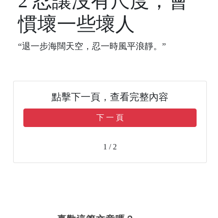
2 忍讓沒有尺度，會
慣壞一些壞人
“退一步海闊天空，忍一時風平浪靜。”
點擊下一頁，查看完整內容
下 一 頁
1 / 2