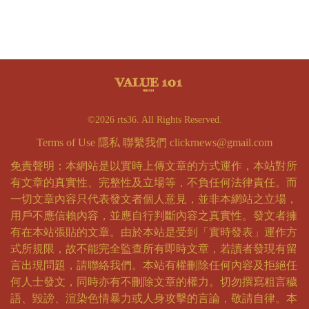
©2026 rts36. All Rights Reserved.
Terms of Use
隱私
聯繫我們
clickrnews@gmail.com
免責聲明：本網站是以實時上傳文章的方式運作，本站對所
有文章的真實性、完整性及立場等，不負任何法律責任。而
一切文章內容只代表發文者個人意見，並非本網站之立場，
用戶不應信賴內容，並應自行判斷內容之真實性。發文者擁
有在本站張貼的文章。由於本站是受到「實時發表」運作方
式所規限，故不能完全監查所有即時文章，若讀者發現有留
言出現問題，請聯絡我們。本站有權刪除任何內容及拒絕任
何人士發文，同時亦有不刪除文章的權力。切勿撰寫粗言穢
語、毀謗、渲染色情暴力或人身攻擊的言論，敬請自律。本