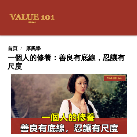
首頁
厚黑學
一個人的修養：善良有底線，忍讓有
尺度