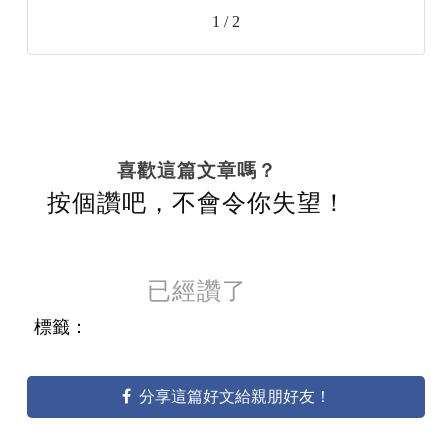
1 / 2
喜歡這篇文章嗎？
按個讚吧，不會令你失望！
已經讚了
標籤：
分享這篇好文給親朋好友！