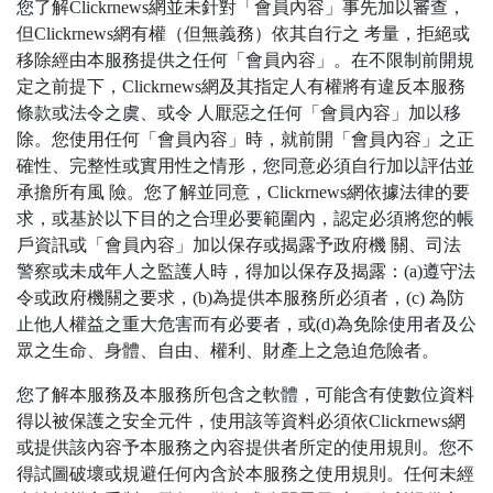
您了解Clickrnews網並未針對「會員內容」事先加以審查，
但Clickrnews網有權（但無義務）依其自行之 考量，拒絕或
移除經由本服務提供之任何「會員內容」。在不限制前開規
定之前提下，Clickrnews網及其指定人有權將有違反本服務
條款或法令之虞、或令 人厭惡之任何「會員內容」加以移
除。您使用任何「會員內容」時，就前開「會員內容」之正
確性、完整性或實用性之情形，您同意必須自行加以評估並
承擔所有風 險。您了解並同意，Clickrnews網依據法律的要
求，或基於以下目的之合理必要範圍內，認定必須將您的帳
戶資訊或「會員內容」加以保存或揭露予政府機 關、司法
警察或未成年人之監護人時，得加以保存及揭露：(a)遵守法
令或政府機關之要求，(b)為提供本服務所必須者，(c) 為防
止他人權益之重大危害而有必要者，或(d)為免除使用者及公
眾之生命、身體、自由、權利、財產上之急迫危險者。
您了解本服務及本服務所包含之軟體，可能含有使數位資料
得以被保護之安全元件，使用該等資料必須依Clickrnews網
或提供該內容予本服務之內容提供者所定的使用規則。您不
得試圖破壞或規避任何內含於本服務之使用規則。任何未經