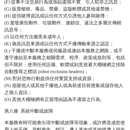
(F) 從事不法交易行為或張貼虛假不實、引人犯罪之訊息；
(G) 販賣槍枝、毒品、禁藥、盜版軟體或其他違禁物；
(H) 提供賭博資訊或以任何方式引誘他人參與賭博；
(I) 濫發廣告郵件、垃圾郵件、連鎖信、違法之多層次傳銷
訊息等；
(J) 以任何方法傷害未成年人；
(K) 偽造訊息來源或以任何方式干擾傳輸來源之認定；
(L) 干擾或中斷本服務或伺服器或連結本服務之網路，或不
遵守連結至本服務之相關需求、程序、政策或規則等，包括
但不限於：使用任何設備、軟體或刻意規避大榴槤網之排除
自動搜尋之標頭 (robot exclusion headers)；
(M) 對於恐怖行動提供任何實質支持或資源；
(N) 追蹤他人或其他干擾他人或為前述目前搜集或儲存他人
之個人資訊；
(O) 其他大榴槤網有正當理由認為不適當之行為。
第八條 系統中斷或故障
本服務有時可能會出現中斷或故障等現象，或許將造成您使
用上的不便、資料喪失、錯誤、遭人篡改或其他經濟上損失