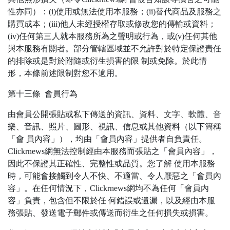
性亦同）：(i)使用或無法使用本服務；(ii)替代商品及服務之
購買成本；(iii)他人未經授權存取或修改您的傳輸或資料；
(iv)任何第三人就本服務所為之聲明或行為，或(v)任何其他
與本服務有關者。部分管轄區域並不允許對於特定保證責任
的排除或是對於附隨或衍生損害的限 制或免除。於此情
形，本條前述限制對您不適用。
第十三條 會員行為
由會員公開張貼或私下傳送的資訊、資料、文字、軟體、音
樂、音訊、照片、圖形、視訊、信息或其他資料（以下簡稱
「會 員內容」），均由「會員內容」提供者自負責任。
Clickrnews網無法控制經由本服務而張貼之「會員內容」，
因此不保證其正確性、完整性或品質。您了解 使用本服務
時，可能會接觸到令人不快、不適當、令人厭惡之「會員內
容」。在任何情況下，Clickrnews網均不為任何「會員內
容」負責，包含但不限於任 何錯誤或遺漏，以及經由本服
務張貼、發送電子郵件或傳送而衍生之任何損失或損害。