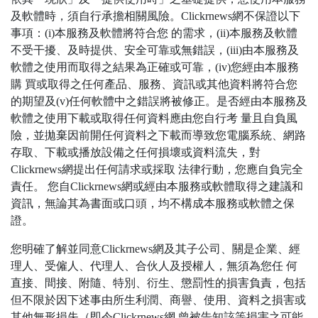
及軟體時，須自行承擔相關風險。Clickrnews網不保證以下
事項：(i)本服務及軟體將符合您 的需求，(ii)本服務及軟體
不受干擾、及時提供、安全可靠或無錯誤，(iii)由本服務及
軟體之使用而取得之結果為正確或可靠，(iv)您經由本服務
購 買或取得之任何產品、服務、資訊或其他資料將符合您
的期望及(v)任何軟體中之錯誤將被修正。是否經由本服務及
軟體之使用下載或取得任何資料應由您自行考 量且自負風
險，並拋棄因前開任何資料之下載而導致您電腦系統、網路
存取、下載或播放設備之任何損壞或資料流失，對
Clickrnews網提出任何請求或採取 法律行動，您應自負完全
責任。 您自Clickrnews網或經由本服務或軟體取得之建議和
資訊，無論其為書面或口頭，均不構成本服務或軟體之保
證。
您明確了解並同意Clickrnews網及其子公司、關是企業、經
理人、受僱人、代理人、合伙人及授權人，無須為您任 何
直接、間接、附隨、特別、衍生、懲罰性的損害負責，包括
但不限於因下述事由所生利潤、商譽、使用、資料之損害或
其他無形損失（即令Clickrnews網 曾被告知該等損害之可能