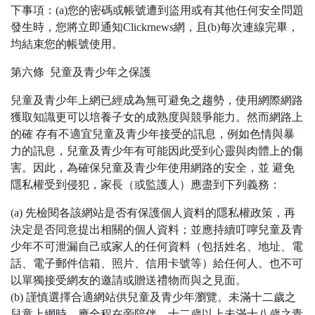
下事項：(a)您的密碼或帳號遭到盜用或有其他任何安全問題
發生時，您將立即通知Clickrnews網，且(b)每次連線完畢，
均結束您的帳號使用。
第六條 兒童及青少年之保護
兒童及青少年上網已經成為無可避免之趨勢，使用網際網路
獲取知識更可以培養子女的成熟度與競爭能力。然而網路上
的確 存有不適宜兒童及青少年接受的訊息，例如色情與暴
力的訊息，兒童及青少年有可能因此受到心靈與肉體上的傷
害。因此，為確保兒童及青少年使用網路的安全，並 避免
隱私權受到侵犯，家長（或監護人）應盡到下列義務：
(a) 先檢閱各該網站是否有保護個人資料的隱私權政策，再
決定是否同意提出相關的個人資料；並應持續叮嚀兒童及青
少年不可泄漏自己或家人的任何資料（包括姓名、地址、電
話、電子郵件信箱、照片、信用卡號等）給任何人。也不可
以單獨接受網友的邀請或贈送禮物而與之見面。
(b) 謹慎選擇合適網站供兒童及青少年瀏覽。未滿十二歲之
兒童上網時，應全程在旁陪伴，十二歲以上未滿十八歲之青