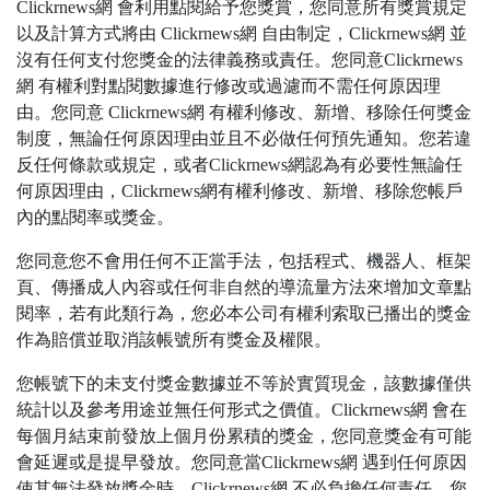
Clickrnews網 會利用點閱給予您獎賞，您同意所有獎賞規定
以及計算方式將由 Clickrnews網 自由制定，Clickrnews網 並
沒有任何支付您獎金的法律義務或責任。您同意Clickrnews
網 有權利對點閱數據進行修改或過濾而不需任何原因理
由。您同意 Clickrnews網 有權利修改、新增、移除任何獎金
制度，無論任何原因理由並且不必做任何預先通知。您若違
反任何條款或規定，或者Clickrnews網認為有必要性無論任
何原因理由，Clickrnews網有權利修改、新增、移除您帳戶
內的點閱率或獎金。
您同意您不會用任何不正當手法，包括程式、機器人、框架
頁、傳播成人內容或任何非自然的導流量方法來增加文章點
閱率，若有此類行為，您必本公司有權利索取已播出的獎金
作為賠償並取消該帳號所有獎金及權限。
您帳號下的未支付獎金數據並不等於實質現金，該數據僅供
統計以及參考用途並無任何形式之價值。Clickrnews網 會在
每個月結束前發放上個月份累積的獎金，您同意獎金有可能
會延遲或是提早發放。您同意當Clickrnews網 遇到任何原因
使其無法發放獎金時，Clickrnews網 不必負擔任何責任。您