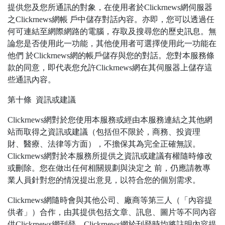
提供您及您所通訊的對象，在使用者於Clickrnews網伺服器
之Clickrnews網帳 戶中儲存對話內容。亦即，您可以透過任
何可連結至網際網路的電腦，存取及搜尋您的歷史訊息。無
論您是否使用此一功能，其他使用者可選擇使用此一功能在
他們 於Clickrnews網的帳戶儲存與您的對話。您對本服務條
款的同意，即代表您允許Clickrnews網在其伺服器上儲存這
些通訊內容。
第十條 資訊或建議
Clickrnews網對於您使用本服務或經由本服務連結之其他網
站而取得之資訊或建議（包括但不限於，商務、投資理
財、醫療、法律等方面），不擔保其為完全正確無誤。
Clickrnews網對於本服務所提供之資訊或建議有權隨時修改
或刪除。您在做出任何相關規劃與決定之 前，仍應請教專
業人員針對您的情況提出意見，以符合您的個別需求。
Clickrnews網隨時會與其他公司、廠商等第三人（「內容提
供者」）合作，由其提供包括文章、訊息、圖片等不同內容
供Clickrnews網刊登，Clickrnews網於刊登時均將註明內容提