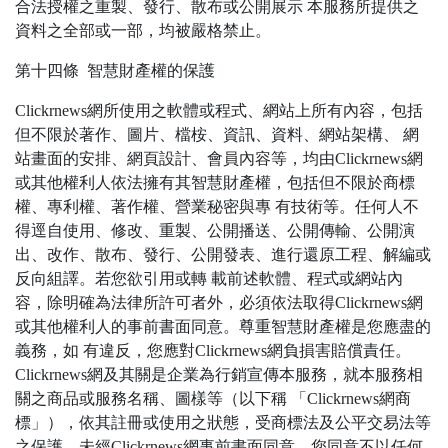
合法授權之重製、發行、散布或公開展示 本服務所提供之
資料之全部或一部，均被嚴格禁止。
第十四條 智慧財產權的保護
Clickrnews網所使用之軟體或程式、網站上所有內容，包括
但不限於著作、圖片、檔桉、資訊、資料、網站架構、 網
站畫面的安排、網頁設計、會員內容等，均由Clickrnews網
或其他權利人依法擁有其智慧財產權，包括但不限於商標
權、專利權、著作權、營業秘密與專 有技術等。任何人不
得逕自使用、修改、重製、公開播送、公開傳輸、公開演
出、改作、散布、發行、公開發表、進行還原工程、解編或
反向組譯。若您欲引用或轉 載前述軟體、程式或網站內
容，除明確為法律所許可者外，必須依法取得Clickrnews網
或其他權利人的事前書面同意。尊重智慧財產權是您應盡的
義務，如 有違反，您應對Clickrnews網負損害賠償責任。
Clickrnews網及其關是企業為行銷宣傳本服務，就本服務相
關之商品或服務名稱、圖樣等（以下稱 「Clickrnews網商
標」），依其註冊或使用之狀態，受商標法及公平交易法等
之保護，未經Clickrnews網事前書面同意，您同意不以任何