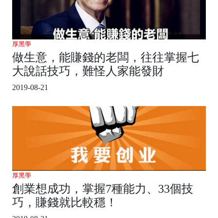
厚黑學
做生意，能賺錢的老闆，往往掌握七
大說話技巧，難怪人家能發財
2019-08-21
厚黑學
創業想成功，掌握7種能力、33個技
巧，賺錢就比較穩！