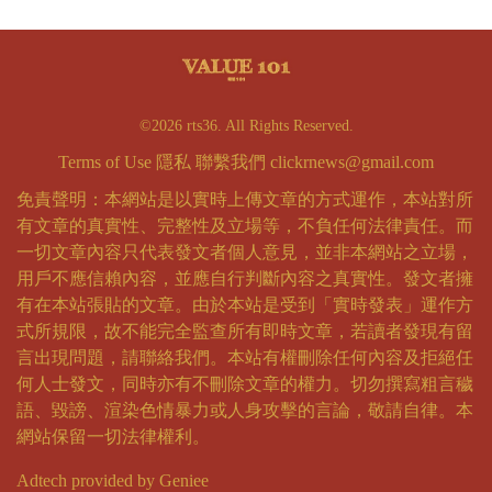
©2026 rts36. All Rights Reserved.
Terms of Use
隱私
聯繫我們
clickrnews@gmail.com
免責聲明：本網站是以實時上傳文章的方式運作，本站對所
有文章的真實性、完整性及立場等，不負任何法律責任。而
一切文章內容只代表發文者個人意見，並非本網站之立場，
用戶不應信賴內容，並應自行判斷內容之真實性。發文者擁
有在本站張貼的文章。由於本站是受到「實時發表」運作方
式所規限，故不能完全監查所有即時文章，若讀者發現有留
言出現問題，請聯絡我們。本站有權刪除任何內容及拒絕任
何人士發文，同時亦有不刪除文章的權力。切勿撰寫粗言穢
語、毀謗、渲染色情暴力或人身攻擊的言論，敬請自律。本
網站保留一切法律權利。
Adtech provided by Geniee