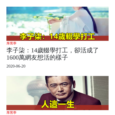
厚黑學
李子柒：14歲輟學打工，卻活成了
1600萬網友想活的樣子
2020-06-20
厚黑學