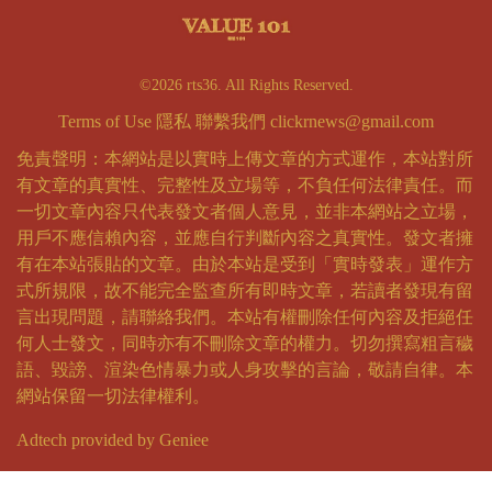
©2026 rts36. All Rights Reserved.
Terms of Use
隱私
聯繫我們
clickrnews@gmail.com
免責聲明：本網站是以實時上傳文章的方式運作，本站對所
有文章的真實性、完整性及立場等，不負任何法律責任。而
一切文章內容只代表發文者個人意見，並非本網站之立場，
用戶不應信賴內容，並應自行判斷內容之真實性。發文者擁
有在本站張貼的文章。由於本站是受到「實時發表」運作方
式所規限，故不能完全監查所有即時文章，若讀者發現有留
言出現問題，請聯絡我們。本站有權刪除任何內容及拒絕任
何人士發文，同時亦有不刪除文章的權力。切勿撰寫粗言穢
語、毀謗、渲染色情暴力或人身攻擊的言論，敬請自律。本
網站保留一切法律權利。
Adtech provided by Geniee