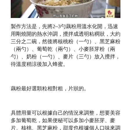
製作方法是，先將2~3勺藕粉用溫水化開，迅速
用剛燒開的熱水沖調，攪拌成透明粘稠狀，大約
三分之二碗，然後將核桃粉（一勺）、黑芝麻粉
（兩勺）、葡萄乾（兩勺）、小麥胚芽粉（兩
勺）、奶粉（一勺）、麥片（三勺）放入攪拌，
待溫度稍涼後加入蜂蜜。
藕粉最好選顆粒相對粗，片狀的。
具體用量可以根據自己的情況來調整，想要美容
多加葡萄乾，如果便秘可以多加小麥胚芽、麥
片、核桃、黑芝麻粉，甜度也根據個人口味來調