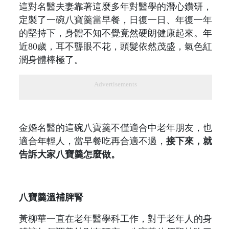
這對名醫夫妻靠著這麼多年對醫學的潛心鑽研，
定製了一碗八寶羹當早餐，日復一日、年復一年
的堅持下，身體不知不覺竟然硬朗健康起來。年
近80歲，耳不聾眼不花，頭髮依然茂盛，氣色紅
潤身體棒極了。
Advertisements
金婚名醫的這碗八寶羹不僅適合中老年朋友，也
適合年輕人，當早餐吃再合適不過，
接下來，就
告訴大家八寶羹怎麼做。
八寶羹溫補脾腎
黃柳華一直在老年醫學科工作，對于老年人的身