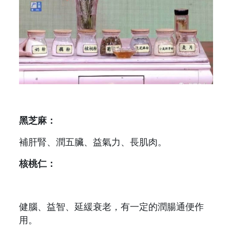
黑芝麻：
補肝腎、潤五臟、益氣力、長肌肉。
核桃仁：
健腦、益智、延緩衰老，有一定的潤腸通便作
用。