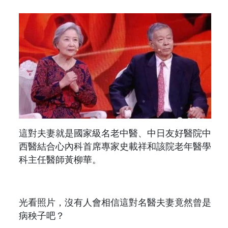
這對夫妻就是國家級名老中醫、中日友好醫院中
西醫結合心內科首席專家史載祥和該院老年醫學
科主任醫師黃柳華。
光看照片，沒有人會相信這對名醫夫妻竟然曾是
病秧子吧？