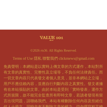
©2026 rts36. All Rights Reserved.
Terms of Use
隱私
聯繫我們
clickrnews@gmail.com
免責聲明：本網站是以實時上傳文章的方式運作，本站對所
有文章的真實性、完整性及立場等，不負任何法律責任。而
一切文章內容只代表發文者個人意見，並非本網站之立場，
用戶不應信賴內容，並應自行判斷內容之真實性。發文者擁
有在本站張貼的文章。由於本站是受到「實時發表」運作方
式所規限，故不能完全監查所有即時文章，若讀者發現有留
言出現問題，請聯絡我們。本站有權刪除任何內容及拒絕任
何人士發文，同時亦有不刪除文章的權力。切勿撰寫粗言穢