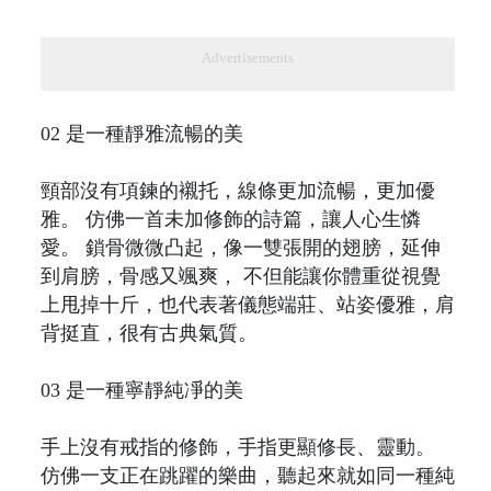
Advertisements
02 是一種靜雅流暢的美
頸部沒有項鍊的襯托，線條更加流暢，更加優
雅。 仿佛一首未加修飾的詩篇，讓人心生憐
愛。 鎖骨微微凸起，像一雙張開的翅膀，延伸
到肩膀，骨感又颯爽， 不但能讓你體重從視覺
上甩掉十斤，也代表著儀態端莊、站姿優雅，肩
背挺直，很有古典氣質。
03 是一種寧靜純凈的美
手上沒有戒指的修飾，手指更顯修長、靈動。
仿佛一支正在跳躍的樂曲，聽起來就如同一種純