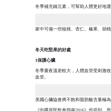
冬季補充鐵元素，可幫助人體更好地運
家中可備一些核桃、杏仁、榛果、胡桃
冬天吃堅果的好處
1保護心臟
冬季晝夜溫差較大，人體血管受刺激收
血管。
美國心臟協會將不飽和脂肪酸含量極為
《中國居民飲食指南2016》也提到