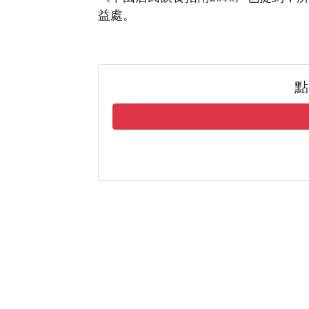
益處。
點