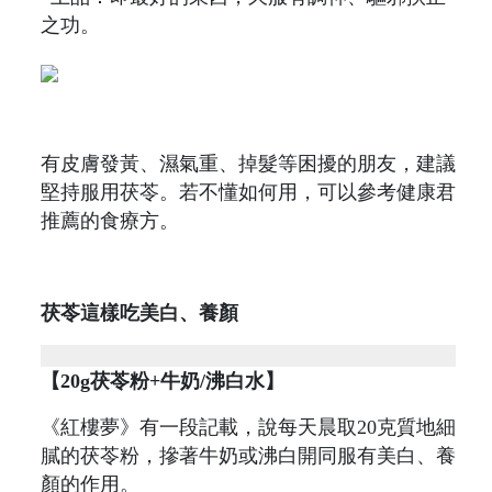
之功。
有皮膚發黃、濕氣重、掉髮等困擾的朋友，建議
堅持服用茯苓。若不懂如何用，可以參考健康君
推薦的食療方。
茯苓這樣吃美白、養顏
【20g茯苓粉+牛奶/沸白水】
《紅樓夢》有一段記載，說每天晨取20克質地細
膩的茯苓粉，摻著牛奶或沸白開同服有美白、養
顏的作用。