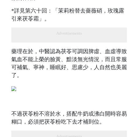
*詳見第六十回：「茉莉粉替去薔薇硝，玫瑰露
引來茯苓霜」。
Advertisements
藥理在於，中醫認為茯苓可調因脾虛、血虛導致
氣血不能上榮的臉黃、黯淡無光情況，而且常服
可補氣、寧神，睡眠好、思慮少，人自然也美麗
了。
不過茯苓粉不溶於水，搭配牛奶或沸白開時容易
糊口，必須把茯苓粉吃下去才補到位。
Advertisements