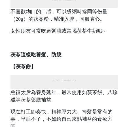
不喜歡糊口的口感，可以煲粥時摻同等份量
（20g）的茯苓粉，精准入脾，同服省心。
女性朋友可常吃這粥膳或常喝茯苓牛奶哦~
茯苓這樣吃養髮、防脫
【茯苓餅】
Advertisements
慈禧太后為養身延年，最常使用如茯苓餅、八珍
糕等茯苓藥膳補益。
現在打工節奏快，精神壓力大、掉髮是常有的
事，早睡不了，不如給自己來點補益的食療方
吧。