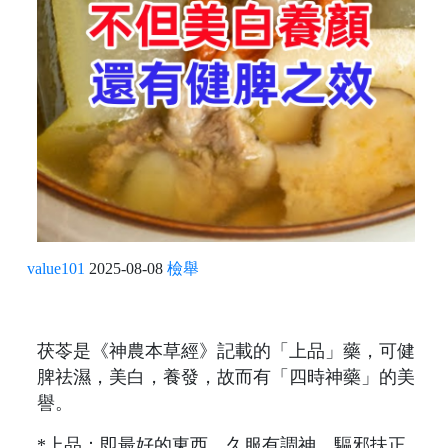
value101
2025-08-08
檢舉
茯苓是《神農本草經》記載的「上品」藥，可健
脾祛濕，美白，養發，故而有「四時神藥」的美
譽。
*上品：即最好的東西，久服有調神、驅邪扶正