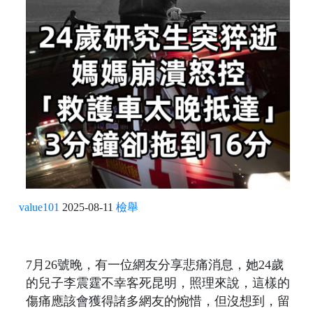
value101
2025-08-11
檢舉
7月26號晚，有一位網友分享悲痛消息，她24歲
的兒子李震霆不幸客死昆明，照理來說，這樣的
傷痛應該會獲得諸多網友的惋惜，但沒想到，留