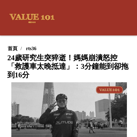
首頁
rts36
24歲研究生突猝逝！媽媽崩潰怒控
「救護車太晚抵達」：3分鐘能到卻拖
到16分