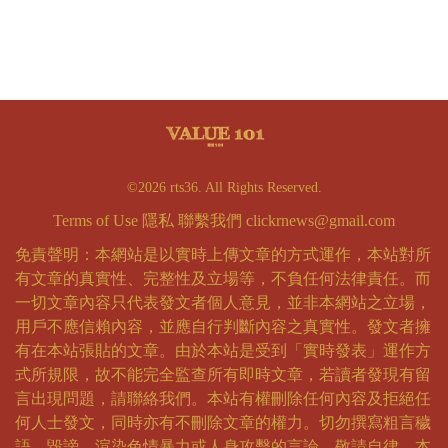
©2026 rts36. All Rights Reserved.
Terms of Use
隱私
聯繫我們
clickrnews@gmail.com
免責聲明：本網站是以實時上傳文章的方式運作，本站對所
有文章的真實性、完整性及立場等，不負任何法律責任。而
一切文章內容只代表發文者個人意見，並非本網站之立場，
用戶不應信賴內容，並應自行判斷內容之真實性。發文者擁
有在本站張貼的文章。由於本站是受到「實時發表」運作方
式所規限，故不能完全監查所有即時文章，若讀者發現有留
言出現問題，請聯絡我們。本站有權刪除任何內容及拒絕任
何人士發文，同時亦有不刪除文章的權力。切勿撰寫粗言穢
語、毀謗、渲染色情暴力或人身攻擊的言論，敬請自律。本