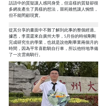
話語中的質疑讓人感同身受，但這樣的質疑卻很
多網友產生了異樣的想法，噩耗雖然讓人惋惜，
但不能罔顧現實。
從其分享的畫面中不難了解到此事的整個經過。
據悉，李震霆來自廣州大學，5月份的時候剛剛
完成研究生的學業，也就是說他剛畢業兩個月的
時間，因為平常喜歡騎自行車，所以他特地準備
了一次雲南騎行。