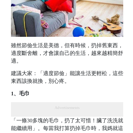
雖然節儉生活是美德，但有時候，扔掉舊東西，
適度斷舍離，才會讓自己的生活，越來越精簡舒
適。
建議大家：「適度節儉」能讓生活更輕松，這些
東西該換就換，別心疼。
1、毛巾
Advertisements
「一條30多塊的毛巾，扔了太可惜！臟了洗洗就
能繼續用」。每當我打算扔掉毛巾時，我媽就這