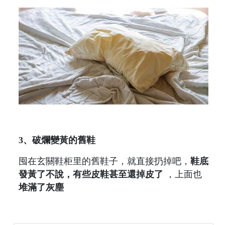
3、破爛變黃的舊鞋
囤在玄關鞋柜里的舊鞋子，就直接扔掉吧，
鞋底
發黃了不說，有些皮鞋甚至還掉皮了
，上面也
堆滿了灰塵