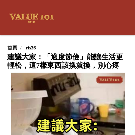
首頁
rts36
建議大家：「適度節儉」能讓生活更
輕松，這7樣東西該換就換，別心疼