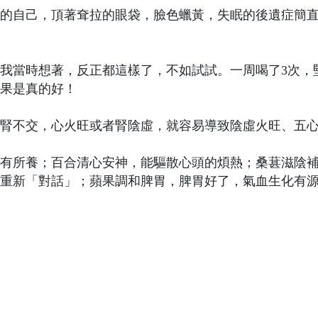
的自己，頂著耷拉的眼袋，臉色蠟黃，失眠的後遺症簡
我當時想著，反正都這樣了，不如試試。一周喝了3次，
果是真的好！
腎不交，心火旺或者腎陰虛，就容易導致陰虛火旺、五
有所養；百合清心安神，能驅散心頭的煩熱；桑葚滋陰
重新「對話」；蘋果調和脾胃，脾胃好了，氣血生化有