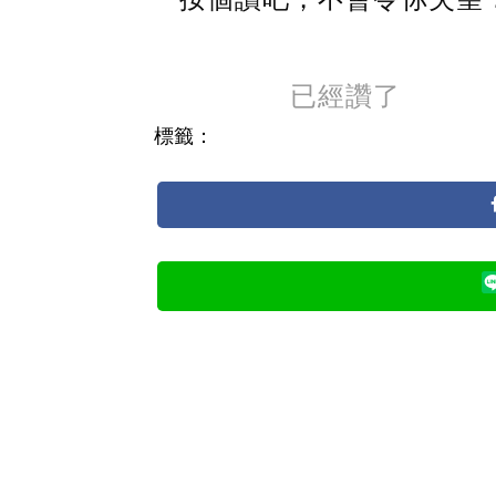
已經讚了
標籤：