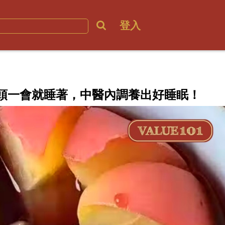
登入
頭一會就睡著，中醫內調養出好睡眠！