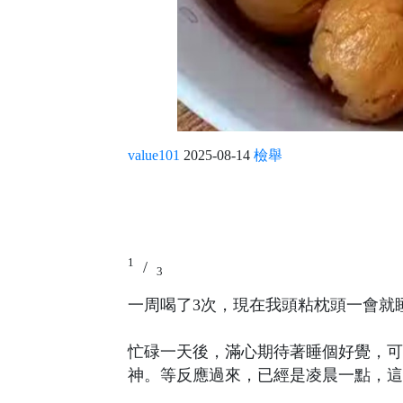
value101
2025-08-14
檢舉
1
/
3
一周喝了3次，現在我頭粘枕頭一會就
忙碌一天後，滿心期待著睡個好覺，可
神。等反應過來，已經是凌晨一點，這