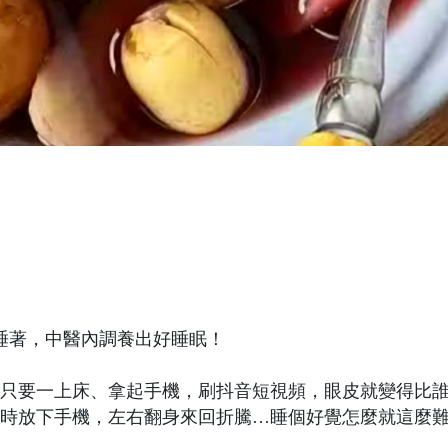
睡著，中醫內調養出好睡眠！
只要一上床、拿起手機，刷抖音短視頻，眼皮就變得比
時放下手機，左右翻身來回折騰…睡個好覺怎麼就這麼