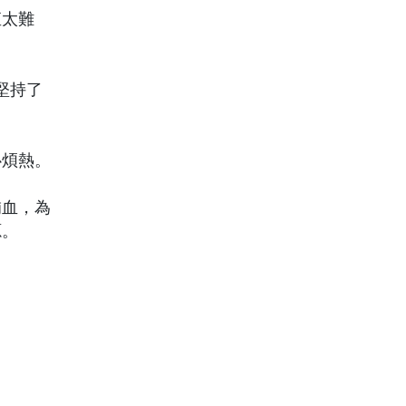
直太難
堅持了
心煩熱。
補血，為
源。