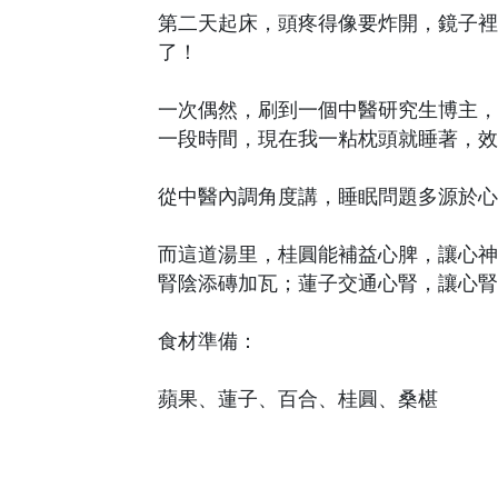
第二天起床，頭疼得像要炸開，鏡子裡
了！
一次偶然，刷到一個中醫研究生博主，
一段時間，現在我一粘枕頭就睡著，效
從中醫內調角度講，睡眠問題多源於心
而這道湯里，桂圓能補益心脾，讓心神
腎陰添磚加瓦；蓮子交通心腎，讓心腎
食材準備：
蘋果、蓮子、百合、桂圓、桑椹