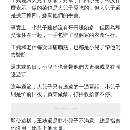
王姨連誇大兒子孝順，對幫了忙的小兒子卻沒什
麼表示，做的菜也是大兒子愛吃的，但大兒子還
是挑三揀四，嫌棄他們的手藝。
事實上，小兒子雖然沒有哥哥賺錢多，但因為和
父母住在一起，一手包辦了整個家的衣食住行。
王姨和老伴每次頭痛腦熱，也都是小兒子帶他們
去醫院。
週末或假日，小兒子也會帶他們去逛街或是在周
邊遊玩。
逢年過節，大兒子只有遙遠的一通電話，小兒子
則是忙前忙後，買菜做飯，打掃收拾個不停。
Advertisements
即使這樣，王姨還是對小兒子不滿意，總是指責
他沒用，比不上他大哥。