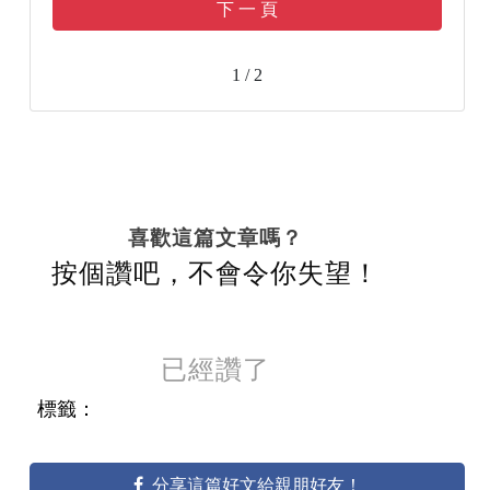
下 一 頁
1 / 2
喜歡這篇文章嗎？
按個讚吧，不會令你失望！
已經讚了
標籤：
分享這篇好文給親朋好友！