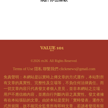
©2026 rts36. All Rights Reserved.
Terms of Use
隱私
聯繫我們
clickrnews@gmail.com
免責聲明：本網站是以實時上傳文章的方式運作，本站對所
有文章的真實性、完整性及立場等，不負任何法律責任。而
一切文章內容只代表發文者個人意見，並非本網站之立場，
用戶不應信賴內容，並應自行判斷內容之真實性。發文者擁
有在本站張貼的文章。由於本站是受到「實時發表」運作方
式所規限，故不能完全監查所有即時文章，若讀者發現有留