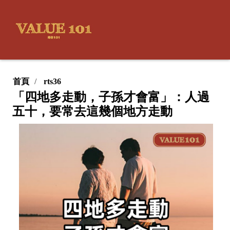
首頁
rts36
「四地多走動，子孫才會富」：人過
五十，要常去這幾個地方走動